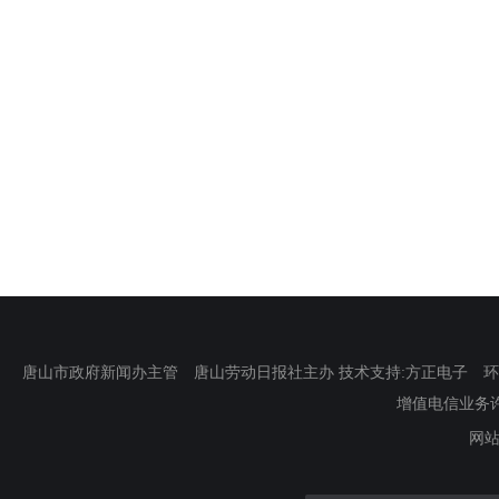
唐山市政府新闻办主管 唐山劳动日报社主办 技术支持:方正电子 环渤海新
增值电信业务许可证
网