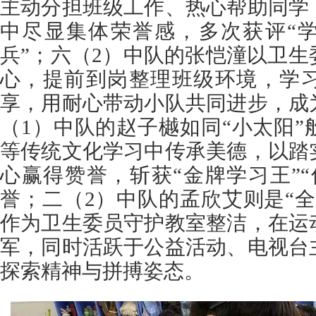
主动分担班级工作、热心帮助同学
中尽显集体荣誉感，多次获评“学
兵”；六（2）中队的张恺潼以卫
心，提前到岗整理班级环境，学
享，用耐心带动小队共同进步，成
（1）中队的赵子樾如同“小太阳
等传统文化学习中传承美德，以踏
心赢得赞誉，斩获“金牌学习王”
誉；二（2）中队的孟欣艾则是“
作为卫生委员守护教室整洁，在运
军，同时活跃于公益活动、电视台
探索精神与拼搏姿态。