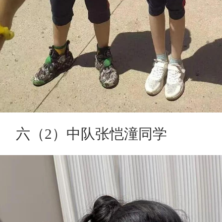
六（2）中队张恺潼同学