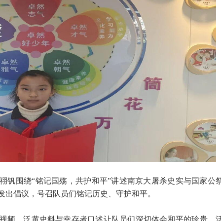
祤钒围绕“铭记国殇，共护和平”讲述南京大屠杀史实与国家公
发出倡议，号召队员们铭记历史、守护和平。
视频，泛黄史料与幸存者口述让队员们深切体会和平的珍贵。