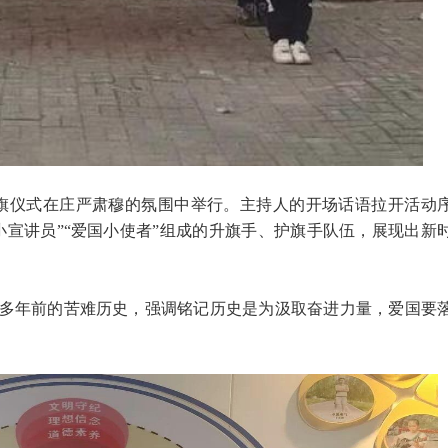
旗仪式在庄严肃穆的氛围中举行。主持人的开场话语拉开活动
小宣讲员”“爱国小使者”组成的升旗手、护旗手队伍，展现出新
0多年前的苦难历史，强调铭记历史是为汲取奋进力量，爱国要