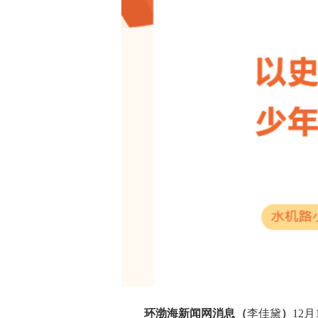
环渤海新闻网消息（
李佳黛
）
12