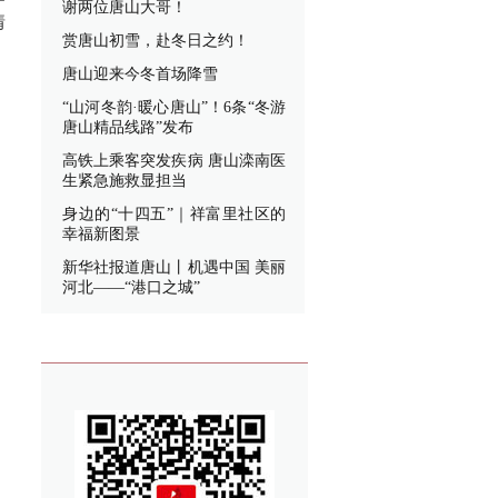
谢两位唐山大哥！
情
赏唐山初雪，赴冬日之约！
唐山迎来今冬首场降雪
“山河冬韵·暖心唐山”！6条“冬游
唐山精品线路”发布
高铁上乘客突发疾病 唐山滦南医
生紧急施救显担当
身边的“十四五”｜祥富里社区的
幸福新图景
新华社报道唐山丨机遇中国 美丽
河北——“港口之城”