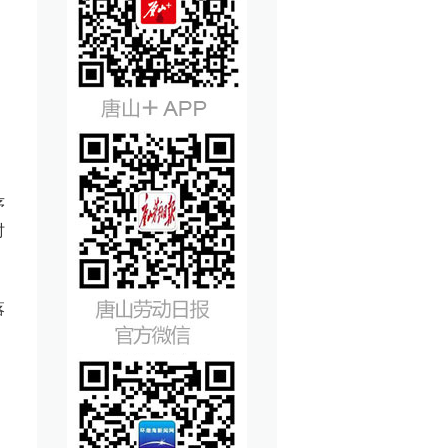
序
时
落