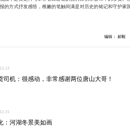
报的方式抒发感悟，稚嫩的笔触间满是对历史的铭记和守护家
编辑： 郝毅
12-13
货司机：很感动，非常感谢两位唐山大哥！
12-15
化：河湖冬景美如画