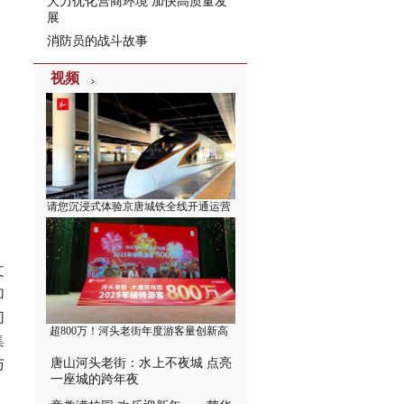
大力优化营商环境 加快高质量发
展
消防员的战斗故事
视频
请您沉浸式体验京唐城铁全线开通运营
文
加
幻
超800万！河头老街年度游客量创新高
集
与
唐山河头老街：水上不夜城 点亮
一座城的跨年夜