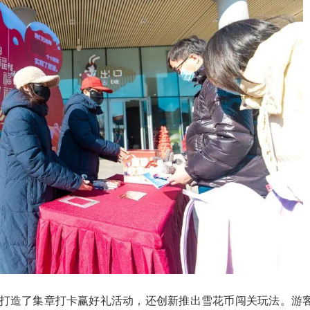
打造了集章打卡赢好礼活动，还创新推出雪花币闯关玩法。游