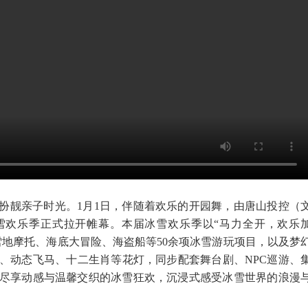
扮靓亲子时光。1月1日，伴随着欢乐的开园舞，由唐山投控（
冰雪欢乐季正式拉开帷幕。本届冰雪欢乐季以“马力全开，欢乐
雪地摩托、海底大冒险、海盗船等50余项冰雪游玩项目，以及梦
、动态飞马、十二生肖等花灯，同步配套舞台剧、NPC巡游、
尽享动感与温馨交织的冰雪狂欢，沉浸式感受冰雪世界的浪漫