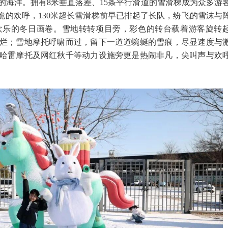
的海洋。拥有8米垂直落差、15条平行滑道的雪滑梯成为众多游
脆的欢呼，130米超长雪滑梯前早已排起了长队，纷飞的雪沫与
欢乐的冬日画卷。雪地转转项目旁，彩色的转台载着游客旋转
烂；雪地摩托呼啸而过，留下一道道蜿蜒的雪痕，尽显速度与
哈雷摩托及网红秋千等动力设施旁更是热闹非凡，尖叫声与欢