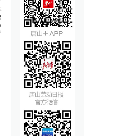
客
阵
起
激
呼