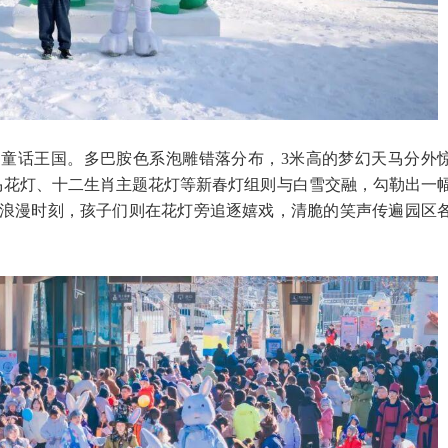
童话王国。多巴胺色系泡雕错落分布，3米高的梦幻天马分外
马花灯、十二生肖主题花灯等新春灯组则与白雪交融，勾勒出一
浪漫时刻，孩子们则在花灯旁追逐嬉戏，清脆的笑声传遍园区