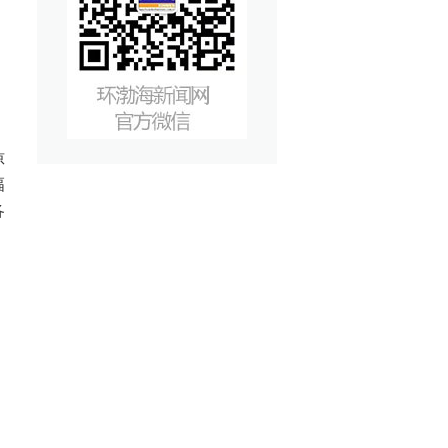
惊
幅
各