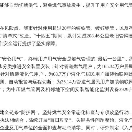
能够自动切断供气，避免燃气事故发生，提升了用户安全用气
在风险点。我市针对使用超过20年的铸铁管、镀锌钢管，以及
清单式”改造。“十四五”期间，累计完成208.46公里老旧管网
市安全运行提供了坚实保障。
“安心用气”。终端用户用气安全是燃气管理的“最后一公里”，
步分类推进安全装置安装；针对管道燃气用户，为165.34万户居
针对瓶装液化气用户，为68.7万户液化气居民用户加装物联网
、自动报警与远程切断；为25.14万管道气居民用户加装物联
”；为中压燃气管网及相邻地下空间安装智能化监测设备3929
建全链条“防护网”。坚持燃气安全常态化排查与专项攻坚行动
执法相结合，陆续开展“百日攻坚”、关键共性问题整治、液化
企业及用气单位的全面排查与动态清零。同时，研究制定《入