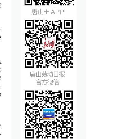
管
存
更
我
民
燃
网
台
、
气
户