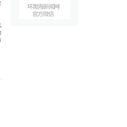
安
气
切
市