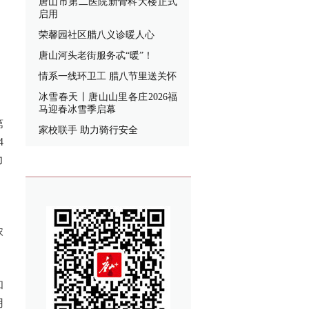
唐山市第二医院新骨科大楼正式
启用
荣馨园社区腊八义诊暖人心
唐山河头老街服务忒“暖”！
情系一线环卫工 腊八节里送关怀
冰雪春天丨唐山山里各庄2026福
马迎春冰雪季启幕
第
家校联手 助力骑行安全
4
力
。
浓
和
用