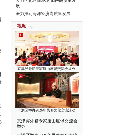
大力优化营商环境 加快高质量发
展
全力推动海洋经济高质量发展
流
视频
、
便
京津冀外籍专家唐山座谈交流会举办
唐
新
为
丰润区举办2026年民俗文化交流活动
支
地
京津冀外籍专家唐山座谈交流会
举办