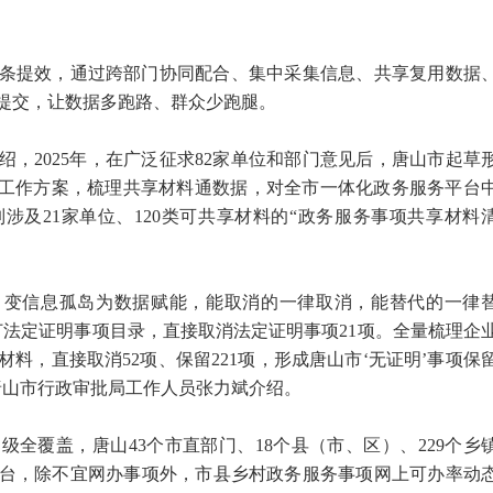
条提效，通过跨部门协同配合、集中采集信息、共享复用数据
提交，让数据多跑路、群众少跑腿。
，2025年，在广泛征求82家单位和部门意见后，唐山市起草
的工作方案，梳理共享材料通数据，对全市一体化政务服务平台
涉及21家单位、120类可共享材料的“政务服务事项共享材料
，变信息孤岛为数据赋能，能取消的一律取消，能替代的一律
订法定证明事项目录，直接取消法定证明事项21项。全量梳理企
料，直接取消52项、保留221项，形成唐山市‘无证明’事项保
唐山市行政审批局工作人员张力斌介绍。
全覆盖，唐山43个市直部门、18个县（市、区）、229个乡
该平台，除不宜网办事项外，市县乡村政务服务事项网上可办率动