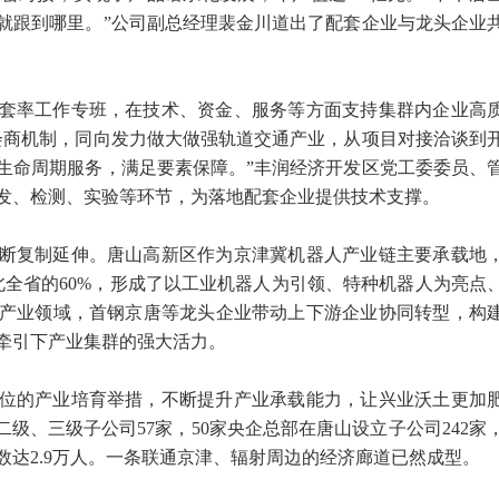
就跟到哪里。”公司副总经理裴金川道出了配套企业与龙头企业
套率工作专班，在技术、资金、服务等方面支持集群内企业高
会商机制，同向发力做大做强轨道交通产业，从项目对接洽谈到
生命周期服务，满足要素保障。”丰润经济开发区党工委委员、
发、检测、实验等环节，为落地配套企业提供技术支撑。
断复制延伸。唐山高新区作为京津冀机器人产业链主要承载地
北全省的60%，形成了以工业机器人为引领、特种机器人为亮点
产业领域，首钢京唐等龙头企业带动上下游企业协同转型，构
牵引下产业集群的强大活力。
位的产业培育举措，不断提升产业承载能力，让兴业沃土更加
二级、三级子公司57家，50家央企总部在唐山设立子公司242家
人数达2.9万人。一条联通京津、辐射周边的经济廊道已然成型。