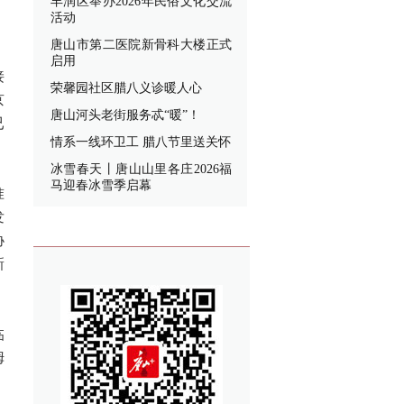
丰润区举办2026年民俗文化交流
活动
唐山市第二医院新骨科大楼正式
启用
接
荣馨园社区腊八义诊暖人心
京
唐山河头老街服务忒“暖”！
已
情系一线环卫工 腊八节里送关怀
冰雪春天丨唐山山里各庄2026福
马迎春冰雪季启幕
准
发
协
新
临
姆