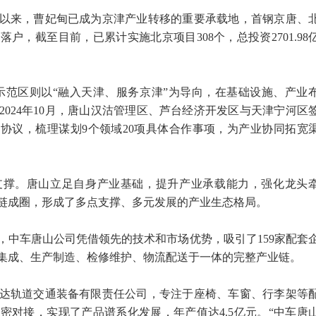
以来，曹妃甸已成为京津产业转移的重要承载地，首钢京唐、
户，截至目前，已累计实施北京项目308个，总投资2701.98
示范区则以“融入天津、服务京津”为导向，在基础设施、产业
024年10月，唐山汉沽管理区、芦台经济开发区与天津宁河区
架协议，梳理谋划9个领域20项具体合作事项，为产业协同拓宽
支撑。唐山立足自身产业基础，提升产业承载能力，强化龙头
链成圈，形成了多点支撑、多元发展的产业生态格局。
，中车唐山公司凭借领先的技术和市场优势，吸引了159家配套
集成、生产制造、检修维护、物流配送于一体的完整产业链。
达轨道交通装备有限责任公司，专注于座椅、车窗、行李架等
密对接，实现了产品谱系化发展，年产值达4.5亿元。“中车唐