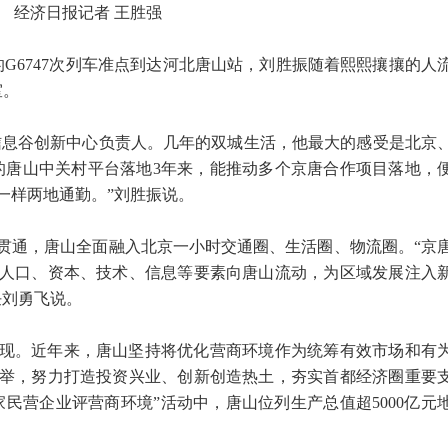
经济日报记者 王胜强
的G6747次列车准点到达河北唐山站，刘胜振随着熙熙攘攘的人
室。
信息谷创新中心负责人。几年的双城生活，他最大的感受是北京
的唐山中关村平台落地3年来，能推动多个京唐合作项目落地，
一样两地通勤。”刘胜振说。
日全线贯通，唐山全面融入北京一小时交通圈、生活圈、物流圈。“京
人口、资本、技术、信息等要素向唐山流动，为区域发展注入
任刘勇飞说。
现。近年来，唐山坚持将优化营商环境作为统筹有效市场和有
举，努力打造投资兴业、创新创造热土，夯实首都经济圈重要
万家民营企业评营商环境”活动中，唐山位列生产总值超5000亿元