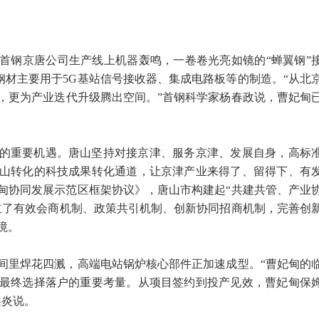
首钢京唐公司生产线上机器轰鸣，一卷卷光亮如镜的“蝉翼钢”
端钢材主要用于5G基站信号接收器、集成电路板等的制造。“从北
，更为产业迭代升级腾出空间。”首钢科学家杨春政说，曹妃甸
。
的重要机遇。唐山坚持对接京津、服务京津、发展自身，高标
山转化的科技成果转化通道，让京津产业来得了、留得下、有
妃甸协同发展示范区框架协议》，唐山市构建起“共建共管、产业
立了有效会商机制、政策共引机制、创新协同招商机制，完善创
境。
间里焊花四溅，高端电站锅炉核心部件正加速成型。“曹妃甸的
最终选择落户的重要考量。从项目签约到投产见效，曹妃甸保
洪炎说。