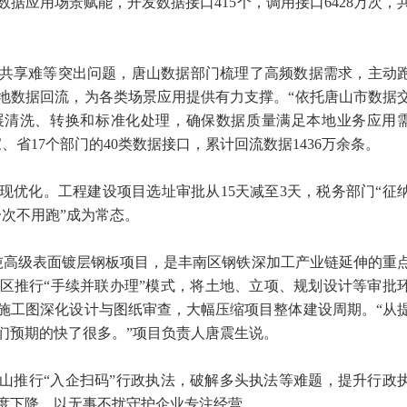
数据应用场景赋能，开发数据接口415个，调用接口6428万次，
共享难等突出问题，唐山数据部门梳理了高频数据需求，主动
地数据回流，为各类场景应用提供有力支撑。“依托唐山市数据
展清洗、转换和标准化处理，确保数据质量满足本地业务应用
省17个部门的40类数据接口，累计回流数据1436万余条。
现优化。工程建设项目选址审批从15天减至3天，税务部门“征
“一次不用跑”成为常态。
万吨高级表面镀层钢板项目，是丰南区钢铁深加工产业链延伸的重
区推行“手续并联办理”模式，将土地、立项、规划设计等审批
施工图深化设计与图纸审查，大幅压缩项目整体建设周期。“从
们预期的快了很多。”项目负责人唐震生说。
山推行“入企扫码”行政执法，破解多头执法等难题，提升行政
度下降，以无事不扰守护企业专注经营。