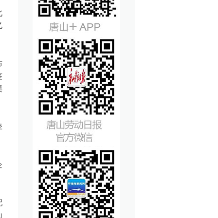
北
亿
布
签
渠
牵
企
配
山