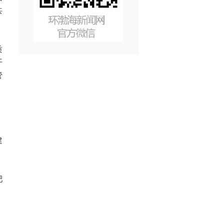
共
质
开
管
，
、
建
肥
，