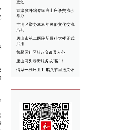
更远
户
京津冀外籍专家唐山座谈交流会
举办
记
丰润区举办2026年民俗文化交流
活动
唐山市第二医院新骨科大楼正式
、
启用
成
荣馨园社区腊八义诊暖人心
唐山河头老街服务忒“暖”！
议
情系一线环卫工 腊八节里送关怀
普
4
、
普
情