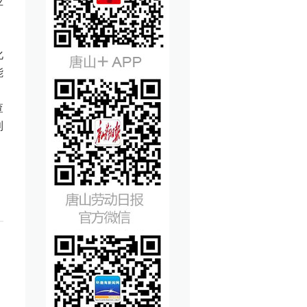
业
化
能
。
查
利