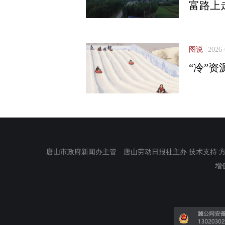
富路上
图说
2026-
“冷”资
唐山市政府新闻办主管 唐山劳动日报社主办 技术支持:方正电
增