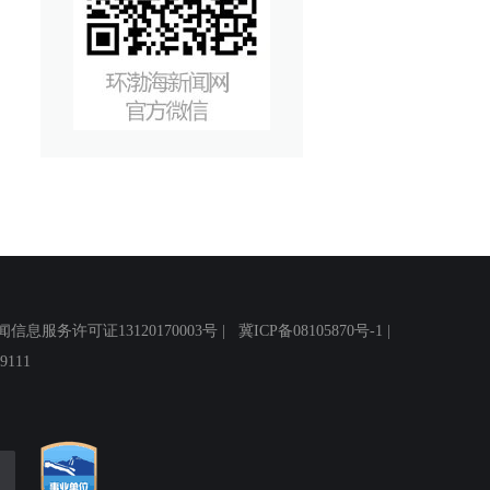
务许可证13120170003号 |
冀ICP备08105870号-1
|
111