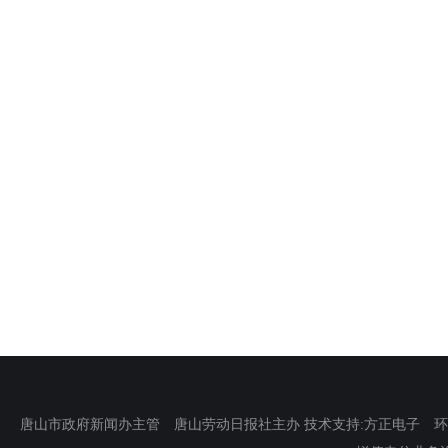
唐山市政府新闻办主管 唐山劳动日报社主办 技术支持:方正电子 环渤海新