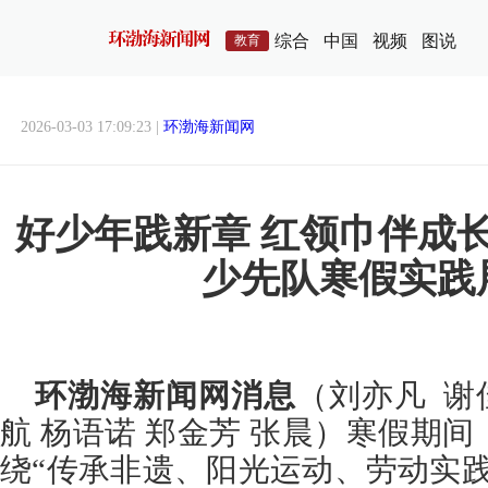
综合
中国
视频
图说
教育
2026-03-03 17:09:23 |
环渤海新闻网
好少年践新章 红领巾伴成
少先队寒假实践
环渤海新闻网消息
（
刘亦凡
谢
航
杨语诺
郑金芳
张晨
）寒假期间
绕“传承非遗、阳光运动、劳动实