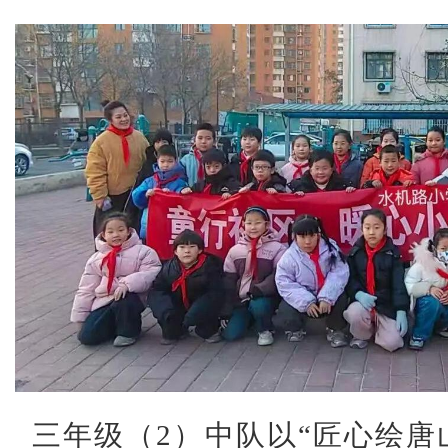
三年级（2）中队以“匠心绘唐