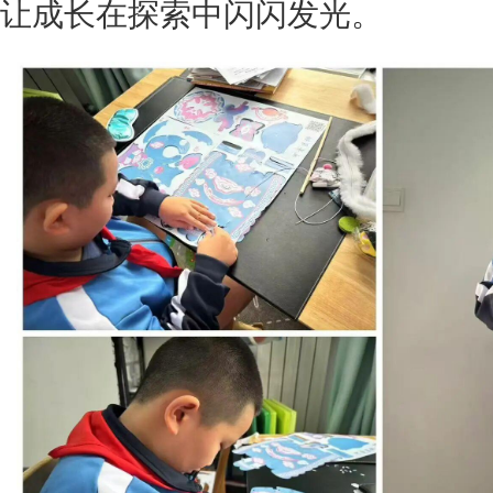
让成长在探索中闪闪发光。