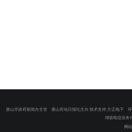
唐山市政府新闻办主管 唐山劳动日报社主办 技术支持:方正电子 环渤海新
增值电信业务许可证
网