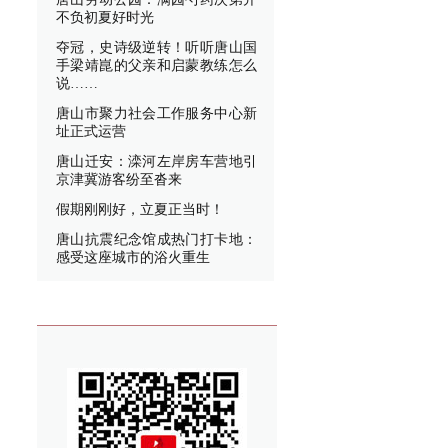
不负初夏好时光
夺冠，史诗级逆转！听听唐山国
手梁靖崑的父亲和启蒙教练怎么
说……
唐山市聚力社会工作服务中心新
址正式运营
唐山迁安：滦河左岸房车营地引
京津冀游客纷至沓来
假期刚刚好，立夏正当时！
唐山抗震纪念馆成热门打卡地：
感受这座城市的浴火重生