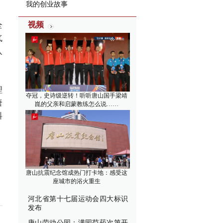
我的创业故事
视频
全
气
入
理
夺冠，史诗级逆转！听听唐山国手梁靖
唐
崑的父亲和启蒙教练怎么说……
料
唐山抗震纪念馆成热门打卡地：感受这
座城市的浴火重生
河北省第十七届运动会四大标识
发布
唐山劳动公园：满园芍药次第开