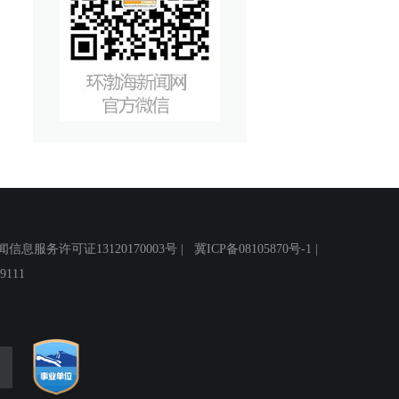
务许可证13120170003号 |
冀ICP备08105870号-1
|
111