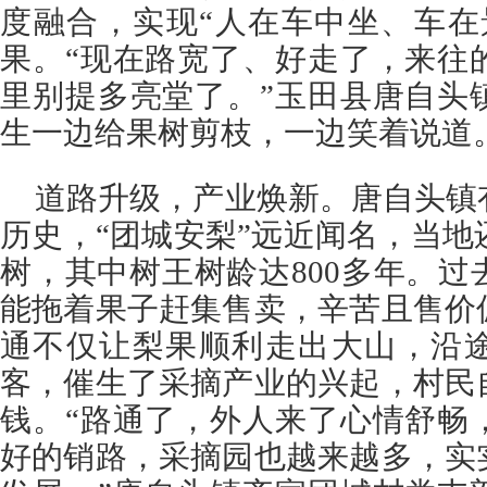
度融合，实现“人在车中坐、车在
果。“现在路宽了、好走了，来往
里别提多亮堂了。”玉田县唐自头
生一边给果树剪枝，一边笑着说道
道路升级，产业焕新。唐自头镇
历史，“团城安梨”远近闻名，当地还
树，其中树王树龄达800多年。
能拖着果子赶集售卖，辛苦且售价
通不仅让梨果顺利走出大山，沿
客，催生了采摘产业的兴起，村民
钱。“路通了，外人来了心情舒畅
好的销路，采摘园也越来越多，实