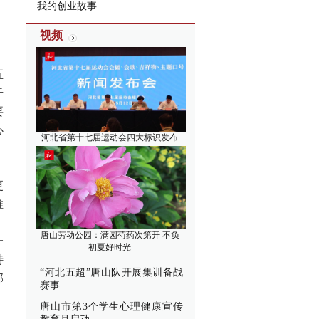
我的创业故事
视频
五
干
要
心
河北省第十七届运动会四大标识发布
更
推
，
唐山劳动公园：满园芍药次第开 不负
一
初夏好时光
特
“河北五超”唐山队开展集训备战
部
赛事
、
唐山市第3个学生心理健康宣传