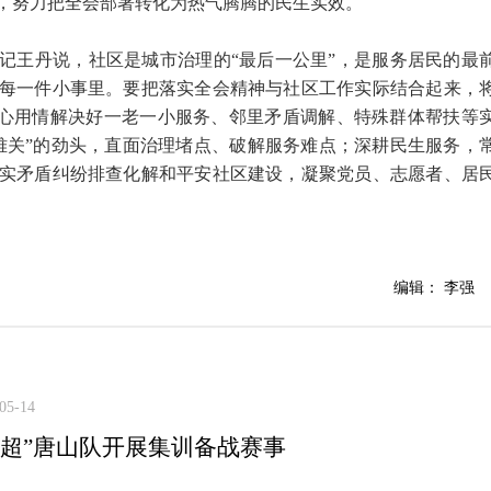
，努力把全会部署转化为热气腾腾的民生实效。
记王丹说，社区是城市治理的“最后一公里”，是服务居民的最
每一件小事里。要把落实全会精神与社区工作实际结合起来，
，用心用情解决好一老一小服务、邻里矛盾调解、特殊群体帮扶等
难关”的劲头，直面治理堵点、破解服务难点；深耕民生服务，
实矛盾纠纷排查化解和平安社区建设，凝聚党员、志愿者、居
。
编辑： 李强
05-14
五超”唐山队开展集训备战赛事