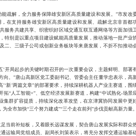
功能疏解，全力服务保障雄安新区高质量建设和发展。”市发改
用，在支持服务雄安新区高质量建设和发展、疏解北京非首都
共服务共建共享、织密织好区域交通互联互通网络等方面加强
，特别是以重点项目建设赋能高质量发展，推动落地一批产业
及二、三级子公司或创新业务板块等来唐发展，不折不扣推动
五五’开局起步的关键时期召开的一次重要会议，主题鲜明、部署
方向。”唐山高新区党工委副书记、管委会主任董学忠表示，高
高’‘新’两篇文章”的部署要求，持续深耕机器人产业主赛道，围
开拓“人工智能+”、低空经济发展新赛道，构建“中试熟化-场景
产业集群扩容提质，持续深化改革攻坚，在京津冀协同发展中更
，为全市加快“三个努力建成”“三个走在前列”步伐贡献高新力量
立足当前补短板，又着眼长远谋发展，契合唐山发展实际和群众
交通运输局党组成员、副局长刘策表示，将充分发挥交通运输基