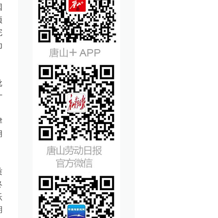
国
项
完
为
批
十
，
津
拥
质
终
跃
期