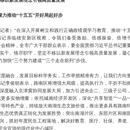
移以新发展理念引领高质量发展
聚力推动“十五五”开好局起好步
记者）“在深入开展树立和践行正确政绩观学习教育、推动‘十
书记亲临雄安新区视察，令我们备受激励、倍感振奋、倍增
全会精神，全市广大干部群众表示，要全面贯彻习近平总书记重
实干、恪尽职守，坚定不移以新发展理念引领高质量发展，凝
力加快“三个努力建成”“三个走在前列”步伐。
深度融合，发展目标科学务实，工作举措精准有力，让我们方向
书记李俊朝表示，路南区将增强大局观，提高执行力，不折不扣
深度融入京津冀协同发展大局，加力引进央企二、三级子公司
更多实物增量；依托城南经济开发区，深化“共享智造”“一品
济等特色产业，持续放大南湖生态文旅价值，推出更多具有路南
生态优势真正转化为发展胜势；突出南湖片区、东部片区和南
兴，抓好年度民生工程落地，解决好教育、医疗、社保、养老
居宜业宜游的现代化中心城区。