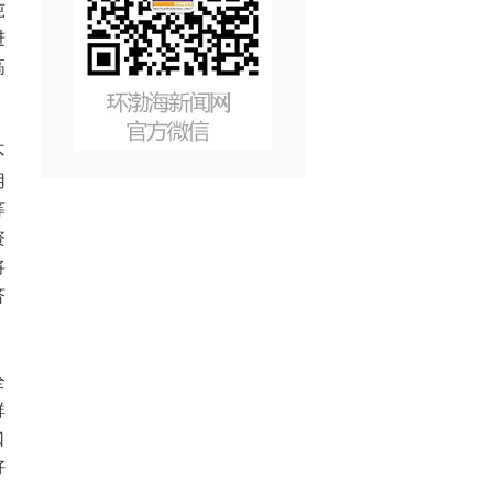
吨
进
高
不
用
等
资
将
济
全
群
口
好