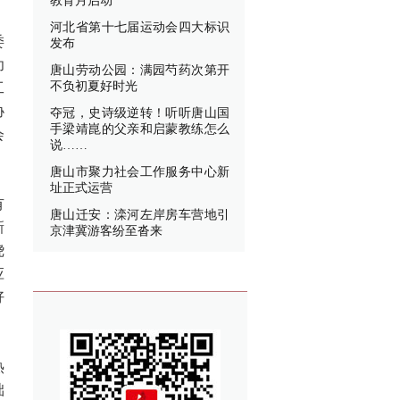
教育月启动
河北省第十七届运动会四大标识
委
发布
功
唐山劳动公园：满园芍药次第开
不负初夏好时光
工
协
夺冠，史诗级逆转！听听唐山国
手梁靖崑的父亲和启蒙教练怎么
会
说……
唐山市聚力社会工作服务中心新
址正式运营
有
唐山迁安：滦河左岸房车营地引
新
京津冀游客纷至沓来
绕
应
好
。
热
础