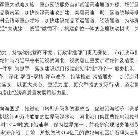
家重大战略实施，重点围绕服务首都货运高速通道外移、增强
品质内涵，加快长深高速改扩建、秦唐高速二期、国道绕城等
村公路等重点领域，加快建设精品客运通道、经济通道，持续
通“大动脉”、畅通“微循环”，构建多位一体的交通联动模式，
动力，持续优化营商环境，行政审批部门责无旁贷。”市行政审
精神与习近平总书记视察河北、视察唐山重要讲话精神及省委
一件事”为抓手，落实建设项目报建前期审批“四个一”服务机制
革，深化“双盲+双核”评审改革，持续推进“跨省通办”，加强京
端落实，以更大决心、更强力度、更实举措的实际行动，坚定
，为唐山经济高质量发展贡献力量。
向海图强，推进港口转型升级和资源整合，促进沿海经济带高
以接卸40万吨船舶的世界级深水港，河北港口集团曹妃甸港始
时13149吨的卸船速率，保持世界第一，并稳步实现服务能级
宋涛介绍，目前，总投资约3.04亿元的曹妃甸港区矿石码头三