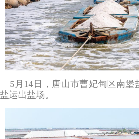
5月14日，唐山市曹妃甸区南
盐运出盐场。