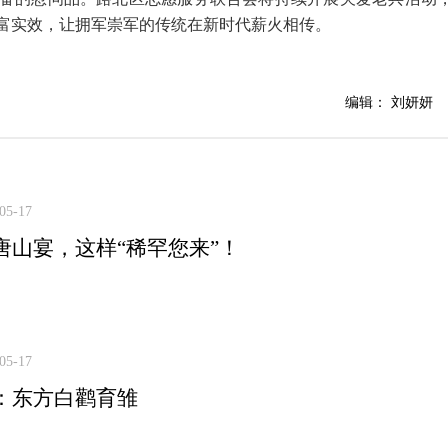
富实效，让拥军崇军的传统在新时代薪火相传。
编辑： 刘妍妍
05-17
唐山宴，这样“稀罕您来”！
05-17
：东方白鹳育雏