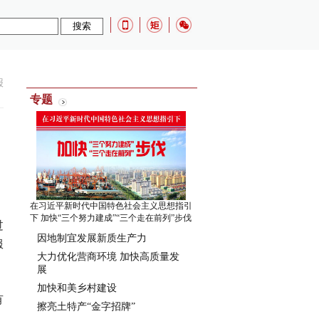
报
专题
在习近平新时代中国特色社会主义思想指引
下 加快“三个努力建成”“三个走在前列”步伐
过
因地制宜发展新质生产力
服
大力优化营商环境 加快高质量发
展
加快和美乡村建设
有
擦亮土特产“金字招牌”
，