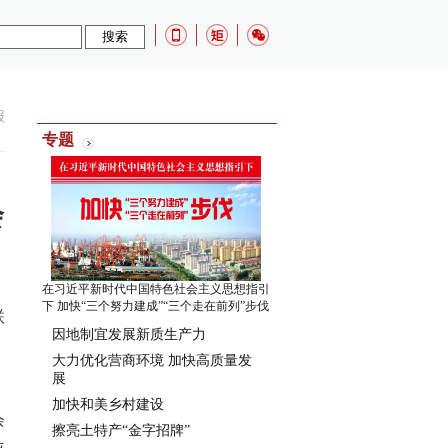
报
专题
会
在习近平新时代中国特色社会主义思想指引
下 加快“三个努力建成”“三个走在前列”步伐
联
因地制宜发展新质生产力
，
大力优化营商环境 加快高质量发
展
加快和美乡村建设
余
擦亮土特产“金字招牌”
位