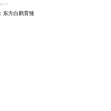
05-17
：东方白鹳育雏