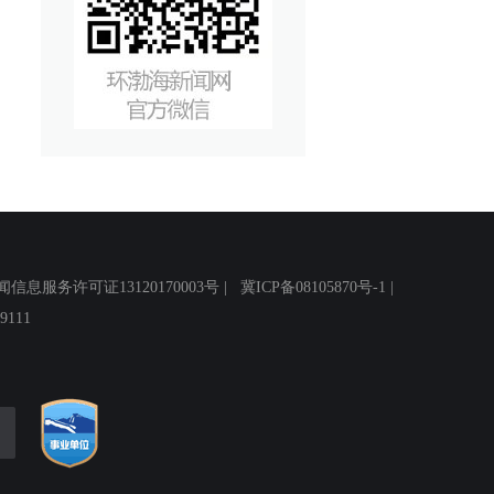
务许可证13120170003号 |
冀ICP备08105870号-1
|
111