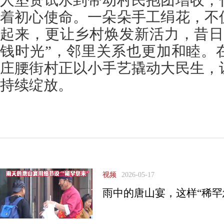
人垫资试水到带动村民抱团增收，
着初心使命。一朵朵手工绢花，不
起来，更让乡村焕发新活力，昔日
钱时光”，邻里关系也更加和睦。
庄腰街村正以小手艺撬动大民生，
持续绽放。
视频
2026-05-17
雨中的唐山宴，这样“稀罕