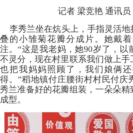
记者 梁竞艳 通讯员
李秀兰坐在炕头上，手指灵活地
叠的小雏菊花瓣分成片。她戴着
注。“这是我老妈，她90岁了，
不灵分，现在村里联系我们做上手
也把我妈妈照顾了，我们娘俩还
得。”稻地镇付庄腰街村村民付庆
秀兰准备好的花瓣组装，一朵朵精
成型。