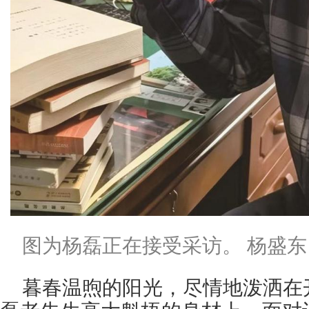
图为杨磊正在接受采访。 杨盛东
暮春温煦的阳光，尽情地泼洒在