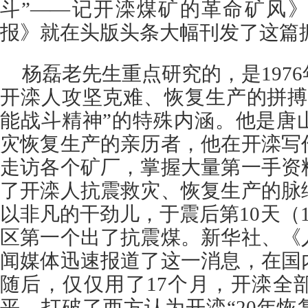
斗”——记开滦煤矿的革命矿风
报》就在头版头条大幅刊发了这篇
杨磊老先生重点研究的，是197
开滦人攻坚克难、恢复生产的拼搏
能战斗精神”的特殊内涵。他是唐
灾恢复生产的亲历者，他在开滦写
走访各个矿厂，掌握大量第一手资
了开滦人抗震救灾、恢复生产的脉
以非凡的干劲儿，于震后第10天（1
区第一个出了抗震煤。新华社、《
闻媒体迅速报道了这一消息，在国
随后，仅仅用了17个月，开滦全
平，打破了西方认为开滦“20年恢