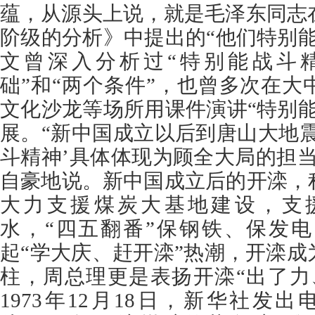
蕴，从源头上说，就是毛泽东同志在
阶级的分析》中提出的“他们特别
文曾深入分析过“特别能战斗精
础”和“两个条件”，也曾多次在
文化沙龙等场所用课件演讲“特别
展。“新中国成立以后到唐山大地
斗精神’具体体现为顾全大局的担
自豪地说。新中国成立后的开滦，
大力支援煤炭大基地建设，支
水，“四五翻番”保钢铁、保发
起“学大庆、赶开滦”热潮，开滦
柱，周总理更是表扬开滦“出了力
1973年12月18日，新华社发