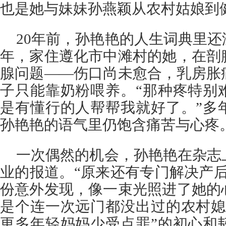
也是她与妹妹孙燕颖从农村姑娘到
20年前，孙艳艳的人生词典里还没
年，家住遵化市中滩村的她，在剖
腺问题——伤口尚未愈合，乳房胀
子只能靠奶粉喂养。“那种疼特别
是有懂行的人帮帮我就好了。”多
孙艳艳的语气里仍饱含痛苦与心疼
一次偶然的机会，孙艳艳在杂志
业的报道。“原来还有专门解决产
份意外发现，像一束光照进了她的
是个连一次远门都没出过的农村媳
更多年轻妈妈少受点罪”的初心和