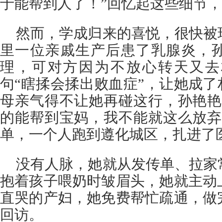
于能帮到人了！”回忆起这些细节
然而，学成归来的喜悦，很快被
里一位亲戚生产后患了乳腺炎，
理，可对方因为不放心转天又去
句“瞎揉会揉出败血症”，让她成了
母亲气得不让她再碰这行，孙艳艳
的能帮到宝妈，我不能就这么放弃
单，一个人跑到遵化城区，扎进了
没有人脉，她就从发传单、拉家
抱着孩子喂奶时皱眉头，她就主动
直哭的产妇，她免费帮忙疏通，做
回访。