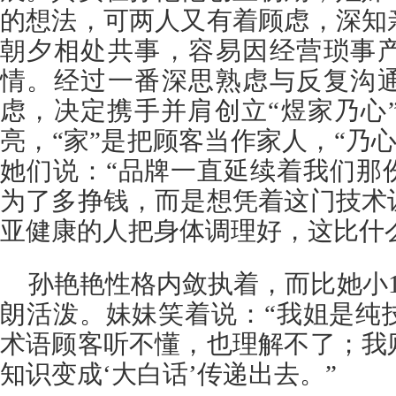
的想法，可两人又有着顾虑，深知
朝夕相处共事，容易因经营琐事
情。经过一番深思熟虑与反复沟
虑，决定携手并肩创立“煜家乃心”
亮，“家”是把顾客当作家人，“乃心
她们说：“品牌一直延续着我们那
为了多挣钱，而是想凭着这门技术
亚健康的人把身体调理好，这比什
孙艳艳性格内敛执着，而比她小
朗活泼。妹妹笑着说：“我姐是纯
术语顾客听不懂，也理解不了；我
知识变成‘大白话’传递出去。”