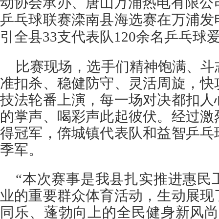
动协会承办、唐山万浦热电有限公司
乒乓球联赛滦南县海选赛在万浦发
引全县33支代表队120余名乒乓球
比赛现场，选手们精神饱满、斗
准扣杀、稳健防守、灵活周旋，快
技法轮番上演，每一场对决都扣人
的掌声、喝彩声此起彼伏。经过激
得冠军，倴城镇代表队和益智乒乓
季军。
“本次赛事是我县扎实推进惠民
业的重要群众体育活动，生动展现
同乐、蓬勃向上的全民健身新风尚