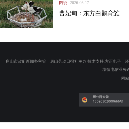
图说
2026-05-17
曹妃甸：东方白鹳育雏
唐山市政府新闻办主管 唐山劳动日报社主办 技术支持:方正电子 环渤海新
增值电信业务许可证
网