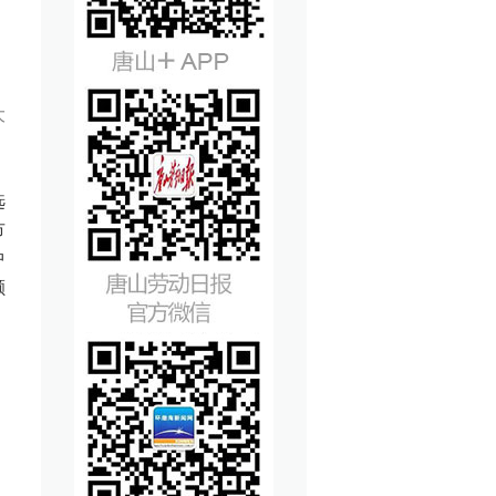
大
选
市
中
颇