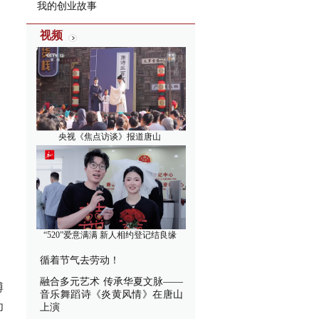
我的创业故事
视频
央视《焦点访谈》报道唐山
“520”爱意满满 新人相约登记结良缘
循着节气去劳动！
融合多元艺术 传承华夏文脉——
博
音乐舞蹈诗《炎黄风情》在唐山
为
上演