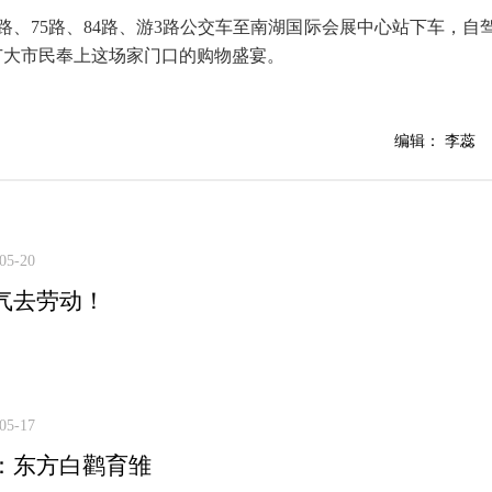
路、75路、84路、游3路公交车至南湖国际会展中心站下车，自
广大市民奉上这场家门口的购物盛宴。
编辑： 李蕊
05-20
气去劳动！
05-17
：东方白鹳育雏