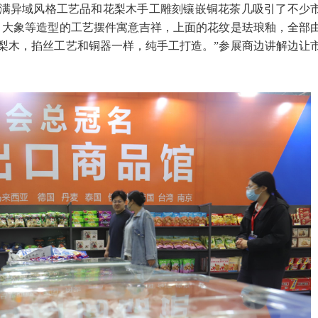
满异域风格工艺品和花梨木手工雕刻镶嵌铜花茶几吸引了不少
、大象等造型的工艺摆件寓意吉祥，上面的花纹是珐琅釉，全部
梨木，掐丝工艺和铜器一样，纯手工打造。”参展商边讲解边让