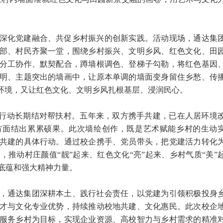
深化党建融合、共促乡村振兴的创新实践。活动现场，通达集
部、村民齐聚一堂，围绕乡村振兴、文明乡风、红色文化、田
分工协作、默契配合，蹲墙根调色、登梯子勾勒，将红色基因
明、主题突出的墙画中，让原本单调的墙面变身留住乡愁、传
居环境，又让红色文化、文明乡风扎根基层、浸润民心。
”行动长期结对帮扶村。五年来，双方携手共建，已在人居环境
方面结出累累硕果。此次墙绘创作，既是艺术赋能乡村的生动
共建的具体行动。通过校企携手、党员带头，把党建活力转化
推动村庄颜值“靓”起来、红色文化“亮”起来、乡村气质“美”
底蕴和强大精神力量。
，通达集团深耕本土、践行社会责任，以党建为引领积极投身
才与文化专业优势，持续推动校地共建、文化惠民。此次校企
服务乡村为目标，实现企业资源、高校智力与乡村需求的精准