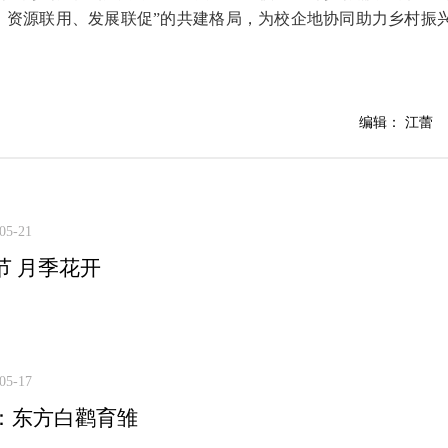
、资源联用、发展联促”的共建格局，为校企地协同助力乡村振
编辑： 江蕾
05-21
节 月季花开
05-17
：东方白鹳育雏