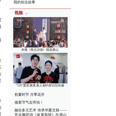
我的创业故事
视频
团
园
、
播
央视《焦点访谈》报道唐山
改
实
为
起
“520”爱意满满 新人相约登记结良缘
初夏时节 月季花开
乡
循着节气去劳动！
地
融合多元艺术 传承华夏文脉——
对
音乐舞蹈诗《炎黄风情》在唐山