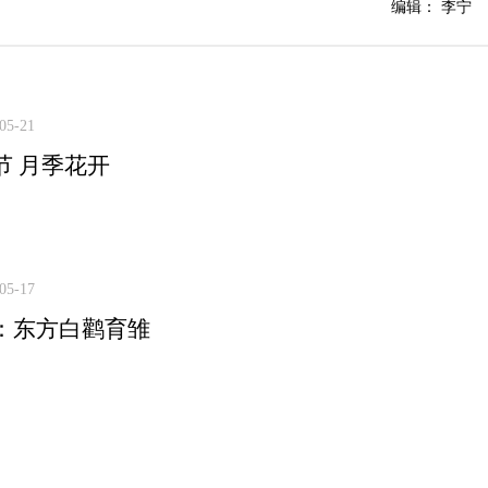
编辑： 李宁
05-21
节 月季花开
05-17
：东方白鹳育雏