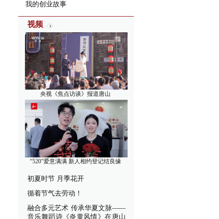
我的创业故事
视频
央视《焦点访谈》报道唐山
“520”爱意满满 新人相约登记结良缘
初夏时节 月季花开
循着节气去劳动！
融合多元艺术 传承华夏文脉——
音乐舞蹈诗《炎黄风情》在唐山