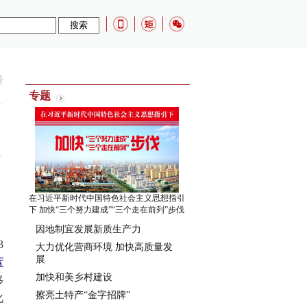
号
专题
在习近平新时代中国特色社会主义思想指引
下 加快“三个努力建成”“三个走在前列”步伐
因地制宜发展新质生产力
3
大力优化营商环境 加快高质量发
展
蓝
加快和美乡村建设
移
擦亮土特产“金字招牌”
化