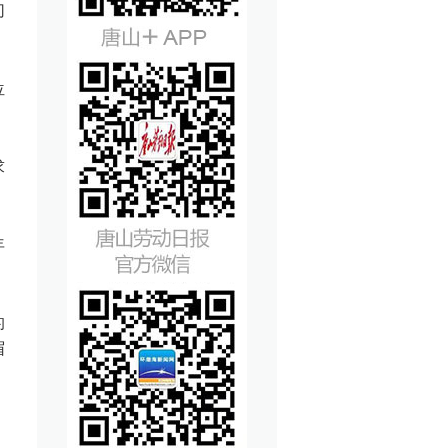
切
位
求
年
的
眉