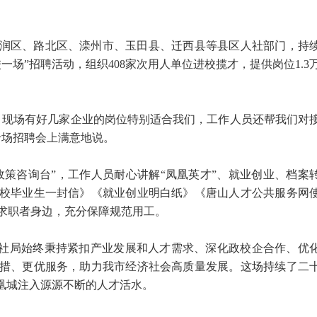
润区、路北区、滦州市、玉田县、迁西县等县区人社部门，持
一场”招聘活动，组织408家次用人单位进校揽才，提供岗位1.3
，现场有好几家企业的岗位特别适合我们，工作人员还帮我们对
专场招聘会上满意地说。
政策咨询台”，工作人员耐心讲解“凤凰英才”、就业创业、档案
校毕业生一封信》《就业创业明白纸》《唐山人才公共服务网
达求职者身边，充分保障规范用工。
人社局始终秉持紧扣产业发展和人才需求、深化政校企合作、优
措、更优服务，助力我市经济社会高质量发展。这场持续了二
凤凰城注入源源不断的人才活水。