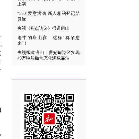
上演
“520”爱意满满 新人相约登记结
良缘
央视《焦点访谈》报道唐山
个
雨中的唐山宴，这样“稀罕您
来”！
6
央视报道唐山丨曹妃甸港区实现
活
40万吨船舶常态化满载靠泊
打
亮
口
头