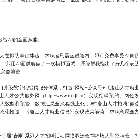
数智AI的全面赋能。
轻人在排队等候体验。求职者只需坐进舱内，即可免费享受AI简
。“我用AI面试舱做了一次模拟面试，系统帮我指出了好几个表
生兴奋地说。
门升级数字化招聘服务体系，打造“网站+公众号+《唐山人才就
共服务网（http://www.tsrcjl.cn）实现招聘预约、岗位
人数监测预警、数据汇总全流程线上化，与“唐山人才招聘”微
态化推送，《唐山人才就业信息》实现政策解读、求职意愿全
二十二届‘春雨’系列人才招聘活动网络双选会”等5场大型招聘会，