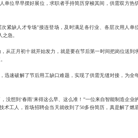
人单位早早摆好展位，求职者手持简历穿梭其间，供需双方热
高层次紧缺人才专场”接连登场，及时满足各行业、各层次用人单
人之急。
动，从正月初十就开始发力，就是要在节后第一时间把岗位送到
道。
，迅速破解了节后用工缺口难题，实现了供需无缝对接，为全
，没想到‘春雨’来得这么早、这么准！”一位来自智能制造企业
名技术工人，首场招聘会当天就收到了50多份简历，真是解了燃