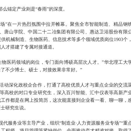
那么锚定产业则是“春雨”的深度。
聘专场”在一片热烈氛围中拉开帷幕。聚焦全市智能制造、精品钢
学、唐山学院、中国二十二冶集团有限公司、惠达卫浴股份有限
提供机械制造、生物医药、信息技术等多个领域优质岗位1903个
端人才搭建了专属对接通道。
和生物医药领域的岗位，专门面向博硕高层次人才。”华北理工大
来了不少博士、硕士，对接效果非常好。”
”活动深化政校企合作，打通了高校优质人才与重点企业的交流
学等高校的对口专业研究生，深入百川智能、汇中仪表等高新产
找工作都是在网上投简历，这次能直接到企业看一看、聊一聊，
硕士研究生说。
代服务业等主导产业，组织“制造业·人力资源服务业专场”“重
、工程师、项目管理等紧缺岗位，全面推动产才精准对接，取得