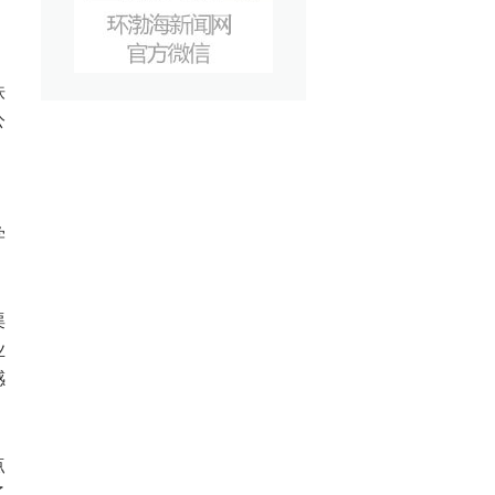
铁
公
，
学
渠
业
感
点
了