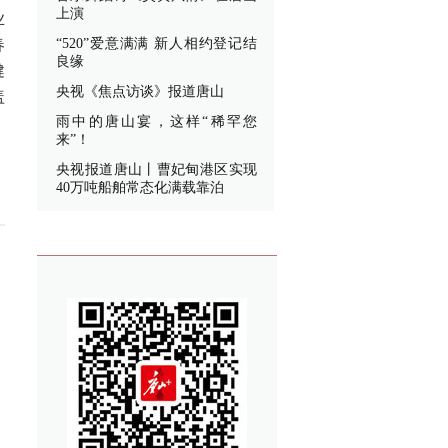
上演
业
春
“520”爱意满满 新人相约登记结
良缘
健
央视《焦点访谈》报道唐山
盖
雨中的唐山宴，这样“稀罕您
来”！
央视报道唐山丨曹妃甸港区实现
40万吨船舶常态化满载靠泊