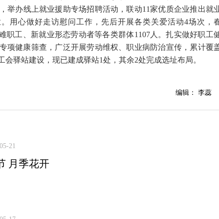
，举办线上就业援助专场招聘活动，联动11家优质企业推出就
就业。用心做好走访慰问工作，先后开展各类关爱活动4场次，
难职工、新就业形态劳动者等各类群体1107人。扎实做好职工
职工专项健康筛查，广泛开展劳动维权、职业病防治宣传，累计覆
智能工会驿站建设，现已建成驿站1处，其余2处完成选址布局。
编辑： 李蕊
05-21
节 月季花开