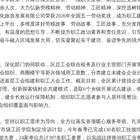
00余人次。大力弘扬劳模精神、劳动精神、工匠精神，深挖选树
化旅游发展有限公司荣获2026年全国五一劳动奖状，成为职工
上平台，多维度讲好劳模故事、劳动故事、工匠故事，充分发
、有温度的思想引导，不断提升职工政治素养和责任意识，引
奋斗融入区域发展大局，切实凝聚起实干建功、奋进争先的强
。深化部门协同联动，区总工会联合税务及行业主管部门开展
会组织、商圈楼宇等新兴领域用工底数，分类建立未建会企业
进基层工会组建和职工入会工作。截至目前，全区累计摸排企
态管理。创新探索镇村企共建模式，选取6个乡镇开展试点建设，
，健全长效运行保障机制，组织职工志愿者参与人居环境整治
会组织覆盖面与影响力。
。坚持以职工需求为导向，全方位落实各项暖心服务举措。扎
市级工匠学院制定培训计划，今年春季已完成130名职工技能
大赛，24家单位共计397名职工参赛，以实战比拼推动职工业