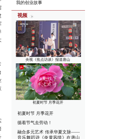
我的创业故事
辖
视频
建
挥
导
大
央视《焦点访谈》报道唐山
常
台
业
依
、
初夏时节 月季花开
初夏时节 月季花开
实
循着节气去劳动！
培
融合多元艺术 传承华夏文脉——
务
音乐舞蹈诗《炎黄风情》在唐山