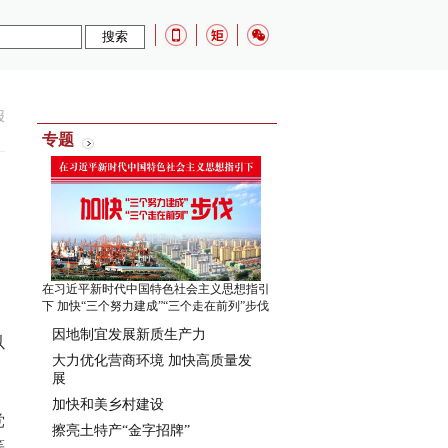
报
专题
在习近平新时代中国特色社会主义思想指引
下 加快“三个努力建成”“三个走在前列”步伐
，
因地制宜发展新质生产力
以
大力优化营商环境 加快高质量发
展
加快和美乡村建设
党
擦亮土特产“金字招牌”
等