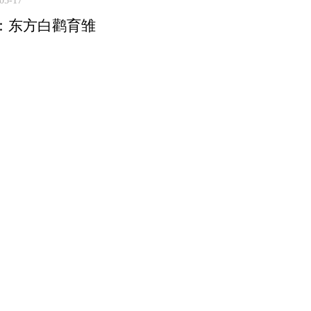
05-17
：东方白鹳育雏