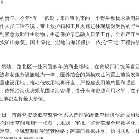
间。
的责任。今年“五一”假期，来自遵化市的一个野生动物求助电
作人员二话不说，带上救护箱和工具火速赶往现场对受伤的野
到紧急救助野生动物，生态保护早已融入日常工作。全市严守
实矿山修复、国土绿化、湿地与海洋保护，依托“三北”工程持
。
有后劲。路北区一处闲置多年的商业场地，在资规部门统筹盘
边养老服务设施融为一体，医养结合的新模式让闲置土地焕发
量建设用地，推动低效用地再开发，严控建设用地总量和强度
；依托沿海优势规范围填海管理，提升海洋资源利用水平，在
土地都发挥最大价值。
近日，市自然资源低空监管体系入选国家级低空经济创新应用
托国土空间规划“一张图”，规划、审批、监管实现全程数字化
巡查、全域监测织密监管网络；跨部门数据共享、协同联动，