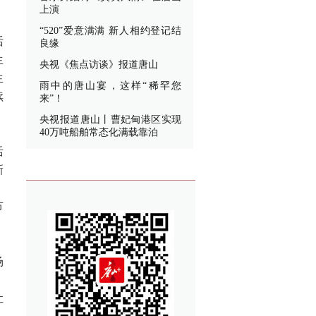
上演
“520”爱意满满 新人相约登记结
话
良缘
生
央视《焦点访谈》报道唐山
生
雨中的唐山宴，这样“稀罕您
续
来”！
央视报道唐山丨曹妃甸港区实现
40万吨船舶常态化满载靠泊
活
新
；
节
场
；
让