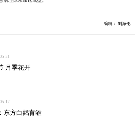
慧治理体系加速成型。
编辑： 刘海伦
05-21
节 月季花开
05-17
：东方白鹳育雏