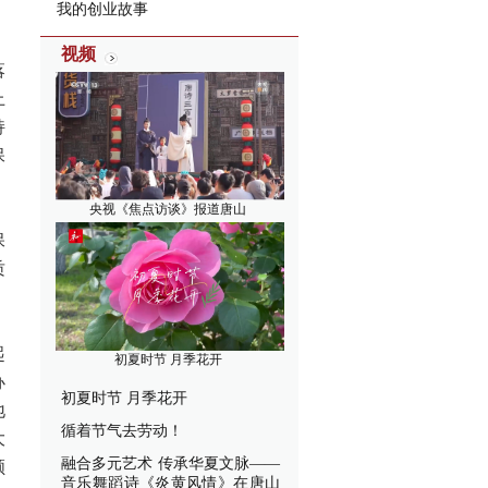
我的创业故事
视频
落
上
持
保
央视《焦点访谈》报道唐山
保
质
起
初夏时节 月季花开
办
初夏时节 月季花开
地
循着节气去劳动！
大
融合多元艺术 传承华夏文脉——
顺
音乐舞蹈诗《炎黄风情》在唐山