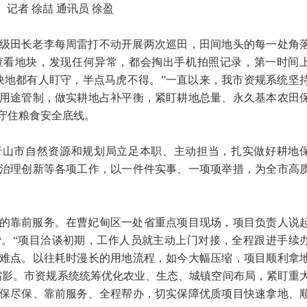
记者 徐喆 通讯员 徐盈
级田长老李每周雷打不动开展两次巡田，田间地头的每一处角
查看地块，发现任何异常，都会掏出手机拍照记录，第一时间
块地都有人盯守，半点马虎不得。”一直以来，我市资规系统坚
用途管制，做实耕地占补平衡，紧盯耕地总量、永久基本农田
守住粮食安全底线。
唐山市自然资源和规划局立足本职、主动担当，扎实做好耕地
治理创新等各项工作，以一件件实事、一项项举措，为全市高
的靠前服务。在曹妃甸区一处省重点项目现场，项目负责人说
。“项目洽谈初期，工作人员就主动上门对接，全程跟进手续
难点。以往耗时漫长的用地流程，如今大幅压缩，项目顺利拿
缩影。市资规系统统筹优化农业、生态、城镇空间布局，紧盯重
保尽保、靠前服务、全程帮办，切实保障优质项目快速拿地、