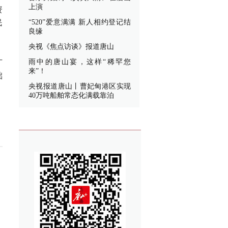
上演
资
民
“520”爱意满满 新人相约登记结
良缘
央视《焦点访谈》报道唐山
广
雨中的唐山宴，这样“稀罕您
来”！
础
央视报道唐山丨曹妃甸港区实现
40万吨船舶常态化满载靠泊