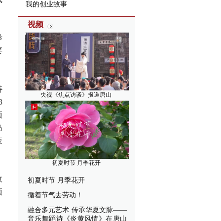
我的创业故事
视频
举
要
持
央视《焦点访谈》报道唐山
3
项
岛
装
初夏时节 月季花开
政
初夏时节 月季花开
项
循着节气去劳动！
融合多元艺术 传承华夏文脉——
音乐舞蹈诗《炎黄风情》在唐山