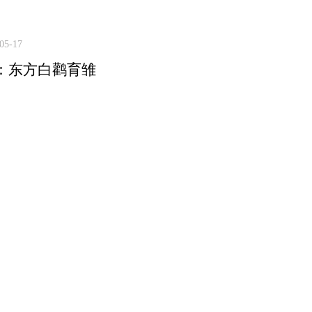
05-17
：东方白鹳育雏