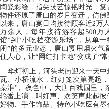
陶瓷彩绘，指尖技艺惊艳时光；复
物件还原了唐山的岁月变迁，仿佛穿
以来，唐山宴日均接待顾客近2万
万余人，每年接待游客超500万
馆”到“小吃档变游乐场”，从单一
闲”的多元业态，唐山宴用烟火气
住人心，让“网红打卡地”变成了“常
华灯初上，河头老街迎来一天中
瓦、小桥流水，红灯笼次第亮起，
秦淮”。夜色中，大唐百戏园里，
轮番上演，叫好声、欢笑声此起彼
好物、手作饰品、特色小吃应有尽