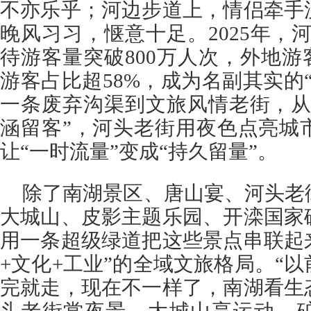
不亦乐乎；河边步道上，情侣牵手
晚风习习，惬意十足。2025年，
待游客量突破800万人次，外地游
游客占比超58%，成为名副其实的
一条废弃沟渠到文旅风情老街，从
涵留客”，河头老街用夜色点亮城
让“一时流量”变成“持久留量”。
除了南湖景区、唐山宴、河头老
大城山、皮影主题乐园、开滦国家
用一条超级绿道把这些景点串联起
+文化+工业”的全域文旅格局。“
完就走，现在不一样了，南湖看生