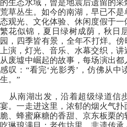
的生态水域，曾是地震后遗留的采
荒草丛生。如今的南湖，早已不是
态观光、文化体验、休闲度假于一
繁花似锦，夏日绿树成荫，秋日
园，四季皆有景，全年不打烊。傍
上演，灯光、音乐、水幕交织，讲
从废墟中崛起的故事，每场演出都
感叹：“看完‘光影秀’，仿佛从
生。”
从南湖出发，沿着超级绿道信
宴。一走进这里，浓郁的烟火气扑
脆、蜂蜜麻糖的香甜、京东板栗的
吃琳琅满目；老作坊里，非遗传承