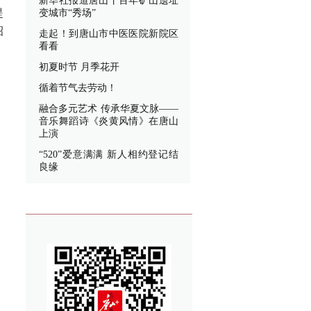
新华社报道唐山丨百年矿山遗址
提
变城市“秀场”
招
走起！到唐山市中医医院新院区
看看
初夏时节 月季花开
循着节气去劳动！
融合多元艺术 传承华夏文脉——
音乐舞蹈诗《炎黄风情》在唐山
上演
“520”爱意满满 新人相约登记结
良缘