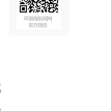
务
场
行