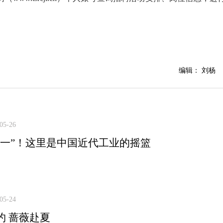
编辑： 刘杨
05-26
第一”！这里是中国近代工业的摇篮
05-24
约 蔷薇赴夏