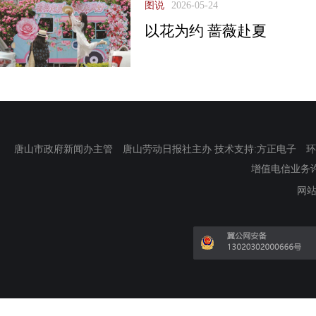
图说
2026-05-24
以花为约 蔷薇赴夏
唐山市政府新闻办主管 唐山劳动日报社主办 技术支持:方正电子 环渤海新
增值电信业务许可证
网