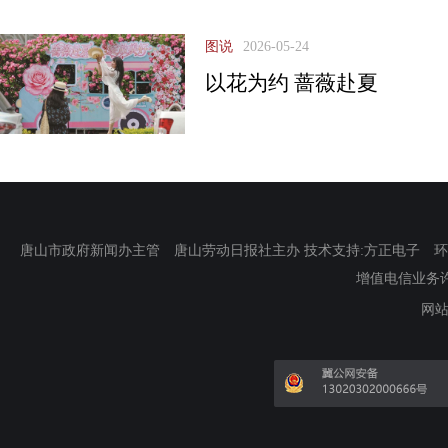
图说
2026-05-24
以花为约 蔷薇赴夏
唐山市政府新闻办主管 唐山劳动日报社主办 技术支持:方正电子 环渤海新
增值电信业务许可证
网