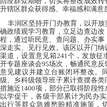
回应群众期盼，切实将整改成效转
升辖区群众获得感、幸福感和满意
丰润区坚持开门办教育，以开放
确政绩观学习教育，立足边查边改
程，通过听民意、查问题、办实事
深走实、见行见效。该区以开门纳
渠道，设置意见箱241个，发放征求
开专题座谈会95场次，畅通民意
意见建议并建立台账闭环整改。
级、乡科级领导班子累计查摆各类
措施近1400项，部分已取得阶段
以学促干，各级干部累计为民办实
出行等群众急难愁盼精准施策，