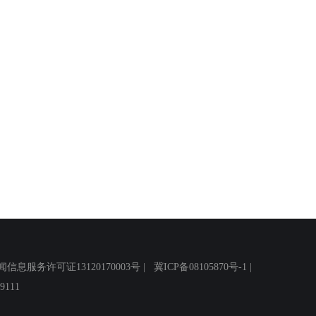
务许可证13120170003号 |
冀ICP备08105870号-1
|
111