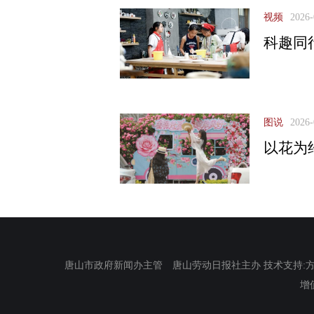
视频
2026-
科趣同行
图说
2026-
以花为
唐山市政府新闻办主管 唐山劳动日报社主办 技术支持:方正电
增