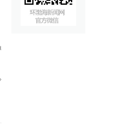
，
、
推
，
专