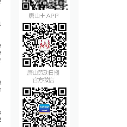
收
别
扫
腹
亚
很
和
合
已