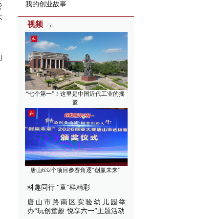
我的创业故事
管
环
视频
的
“七个第一”！这里是中国近代工业的摇
、
篮
唐山632个项目参赛角逐“创赢未来”
科趣同行 “童”样精彩
唐山市路南区实验幼儿园举
办“玩创童趣·悦享六一”主题活动