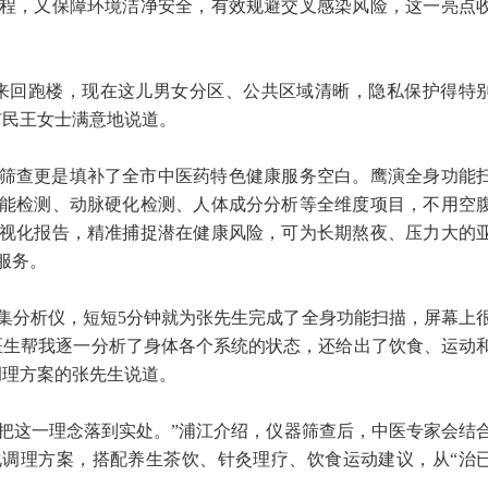
程，又保障环境洁净安全，有效规避交叉感染风险，这一亮点
来回跑楼，现在这儿男女分区、公共区域清晰，隐私保护得特
市民王女士满意地说道。
筛查更是填补了全市中医药特色健康服务空白。鹰演全身功能
能检测、动脉硬化检测、人体成分分析等全维度项目，不用空
视化报告，精准捕捉潜在健康风险，可为长期熬夜、压力大的
服务。
集分析仪，短短5分钟就为张先生完成了全身功能扫描，屏幕上
医生帮我逐一分析了身体各个系统的状态，还给出了饮食、运动
调理方案的张先生说道。
要把这一理念落到实处。”浦江介绍，仪器筛查后，中医专家会结
调理方案，搭配养生茶饮、针灸理疗、饮食运动建议，从“治