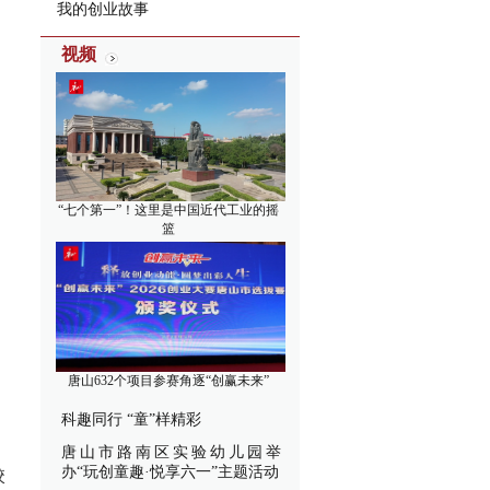
我的创业故事
视频
“七个第一”！这里是中国近代工业的摇
篮
唐山632个项目参赛角逐“创赢未来”
科趣同行 “童”样精彩
唐山市路南区实验幼儿园举
办“玩创童趣·悦享六一”主题活动
校