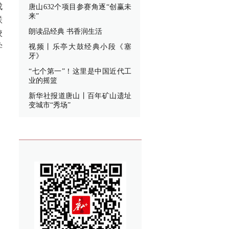
成
唐山632个项目参赛角逐“创赢未
来”
联
朗读品经典 书香润生活
校
学
视频丨乐亭大鼓经典小段《塞
牙》
“七个第一”！这里是中国近代工
业的摇篮
新华社报道唐山丨百年矿山遗址
变城市“秀场”