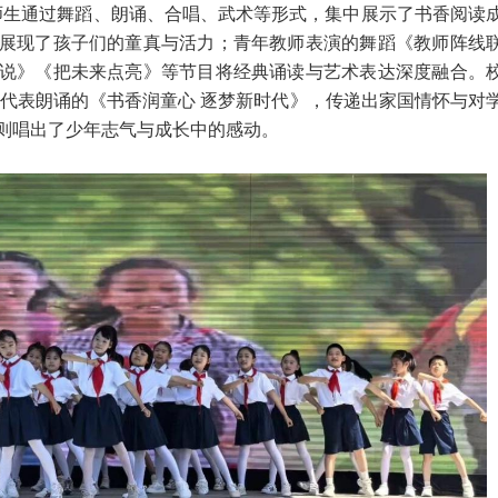
师生通过舞蹈、朗诵、合唱、武术等形式，集中展示了书香阅读
展现了孩子们的童真与活力；青年教师表演的舞蹈《教师阵线
说》《把未来点亮》等节目将经典诵读与艺术表达深度融合。
师代表朗诵的《书香润童心 逐梦新时代》，传递出家国情怀与对
则唱出了少年志气与成长中的感动。