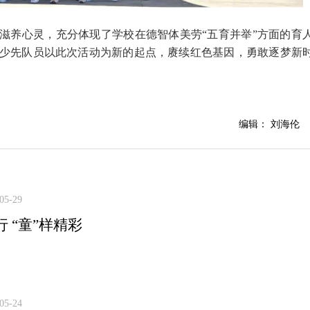
滋养心灵，充分体现了学校在德智体美劳“五育并举”方面的育
少先队员以此次活动为新的起点，赓续红色基因，勇敢逐梦新
编辑： 刘海伦
05-29
 “童”样精彩
05-24