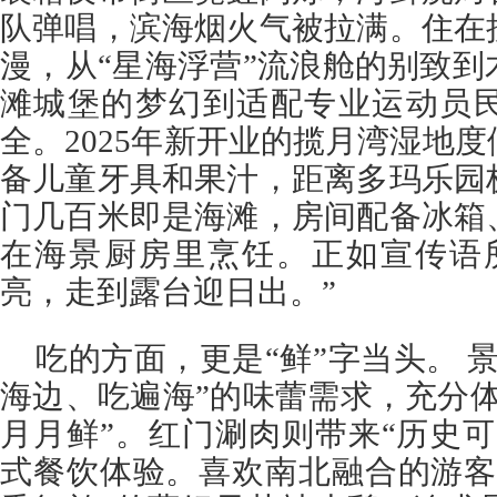
队弹唱，滨海烟火气被拉满。住在
漫，从“星海浮营”流浪舱的别致
滩城堡的梦幻到适配专业运动员
全。2025年新开业的揽月湾湿地
备儿童牙具和果汁，距离多玛乐园
门几百米即是海滩，房间配备冰箱
在海景厨房里烹饪。正如宣传语
亮，走到露台迎日出。”
吃的方面，更是“鲜”字当头。 
海边、吃遍海”的味蕾需求，充分
月月鲜”。红门涮肉则带来“历史
式餐饮体验。喜欢南北融合的游客