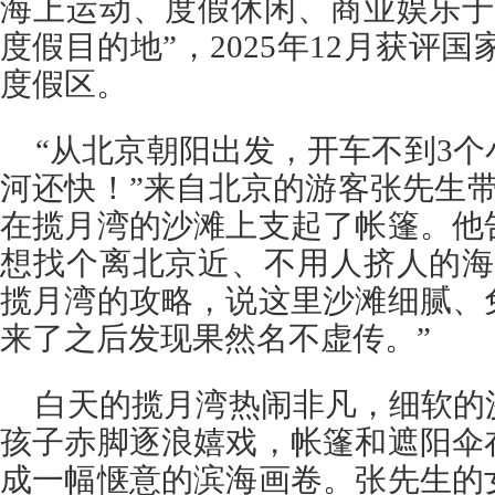
海上运动、度假休闲、商业娱乐于
度假目的地”，2025年12月获评
度假区。
“从北京朝阳出发，开车不到3
河还快！”来自北京的游客张先生
在揽月湾的沙滩上支起了帐篷。他
想找个离北京近、不用人挤人的海
揽月湾的攻略，说这里沙滩细腻、
来了之后发现果然名不虚传。”
白天的揽月湾热闹非凡，细软的
孩子赤脚逐浪嬉戏，帐篷和遮阳伞
成一幅惬意的滨海画卷。张先生的