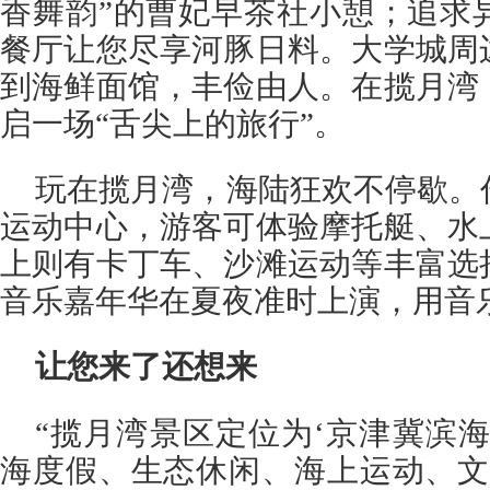
香舞韵”的曹妃早茶社小憩；追求
餐厅让您尽享河豚日料。大学城周
到海鲜面馆，丰俭由人。在揽月湾
启一场“舌尖上的旅行”。
玩在揽月湾，海陆狂欢不停歇。
运动中心，游客可体验摩托艇、水
上则有卡丁车、沙滩运动等丰富选
音乐嘉年华在夏夜准时上演，用音
让您来了还想来
“揽月湾景区定位为‘京津冀滨
海度假、生态休闲、海上运动、文