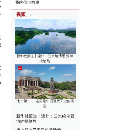
我的创业故事
旋
视频
开
利
售
新华社报道丨滦州：云水绘清景 河畔
揽悠然
度
源
市
“七个第一”！这里是中国近代工业的摇
篮
新华社报道丨滦州：云水绘清景
河畔揽悠然