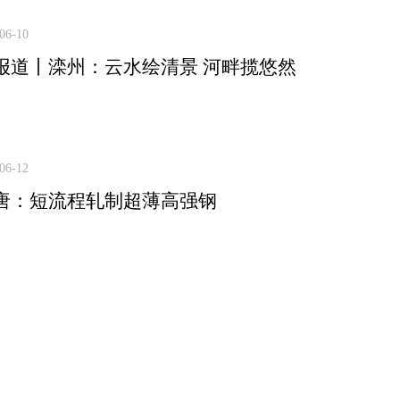
06-10
报道丨滦州：云水绘清景 河畔揽悠然
06-12
唐：短流程轧制超薄高强钢