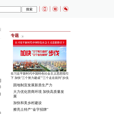
报
专题
在习近平新时代中国特色社会主义思想指引
下 加快“三个努力建成”“三个走在前列”步伐
润
因地制宜发展新质生产力
举
大力优化营商环境 加快高质量发
力
展
加快和美乡村建设
擦亮土特产“金字招牌”
现