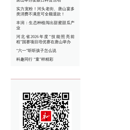
唐山举办爱眼日科普活动
实力宠粉！河头老街、唐山宴多
类消费不满意可全额退款！
丰润：生态种植闯出甜蜜甜瓜产
业
河北省2026年度“技能照亮前
程”国赛项目培优赛在唐山举办
“六一”听听孩子怎么说
科趣同行 “童”样精彩