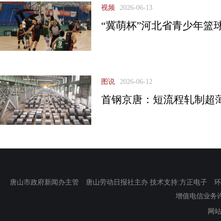
视频
2026-06-13
“冀萌杯”河北省青少年篮
图说
2026-06-12
首钢京唐：短流程轧制超
唐山市政府新闻办主管 唐山劳动日报社主办 技术支持:方正电子 环渤海新
增值电信业务许可证
网