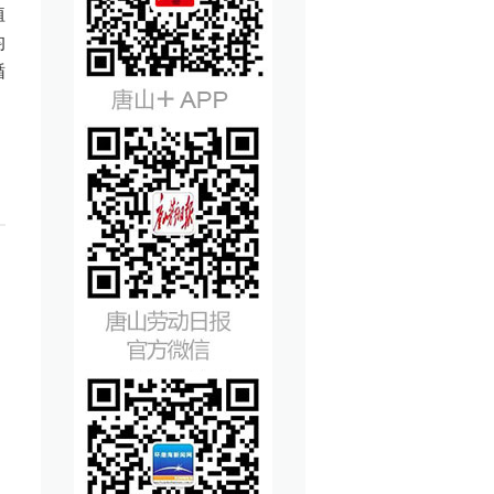
植
均
循