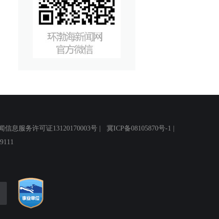
务许可证13120170003号 |
冀ICP备08105870号-1
|
111