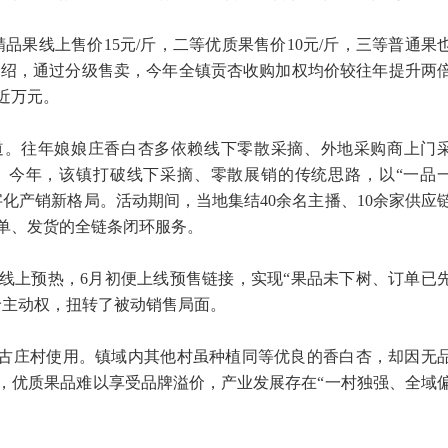
品果线上售价15元/斤，二等优质果售价10元/斤，三等普通果
人介绍，通过分级售卖，今年全镇贡杏收购加权均价较往年提升两
收近万元。
道。往年娘娘庄香白杏多依赖线下零散采摘、外地采购商上门
。今年，该镇打破线下采摘、零散展销的传统思路，以“一品
化产销新格局。活动期间，当地集结40余名主播、10余家供应
单、发货的全链条闭环服务。
线上预热，6月初便上线预售链接，实现“果品未下树、订单已
价主动权，扭转了被动销售局面。
相古庄村使用。镇域内其他村虽种植同等优良的香白杏，却因无
，优质果品难以享受品牌溢价，产业发展存在“一村独强、全域