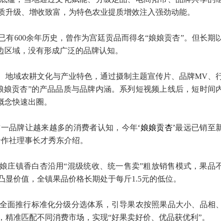
质升级、增收致富，为特色农业提质增效注入强劲动能。
有600余年历史，曾作为宫廷贡品而得名“娘娘贡杏”。但长期
周边区域，没有形成广泛的品牌认知。
、地域农耕文化与产业特色，通过摄制主题宣传片、品牌MV、
“娘娘贡杏”的产品品质与品牌内涵。系列短视频上线后，短时间
牌概念快速出圈。
这一品牌让越来越多的消费者认知，今年
‘
娘娘贡杏
’
最远已销至
合作社理事长才秀东介绍。
娘庄镇香白杏沿用“混级统收、统一售卖”粗放销售模式，果品
显价值，全镇果品价格长期处于每斤1.5元的低位。
全面推行标准化分级分选体系，引导果农按照果品大小、品相
，精准匹配不同消费市场，实现“好果卖好价、优品获优利”。