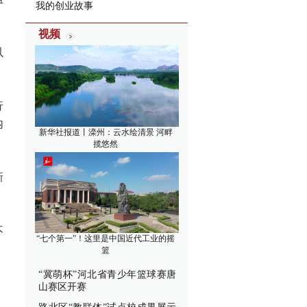
我的创业故事
视频
以
行
内
新华社报道丨滦州：云水绘清景 河畔
揽悠然
新
不
“七个第一”！这里是中国近代工业的摇
篮
“冀萌杯”河北省青少年篮球赛唐
、
山赛区开赛