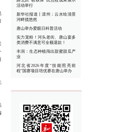
路北区“教联体”试点校成果展示
活动举行
也
新华社报道丨滦州：云水绘清景
河畔揽悠然
倍
唐山举办爱眼日科普活动
实力宠粉！河头老街、唐山宴多
类消费不满意可全额退款！
采
一
丰润：生态种植闯出甜蜜甜瓜产
业
链
河北省2026年度“技能照亮前
程”国赛项目培优赛在唐山举办
先
品
偏