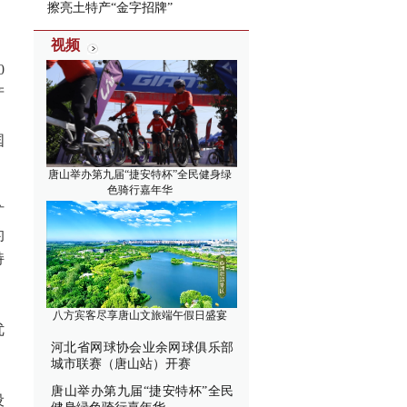
擦亮土特产“金字招牌”
视频
0
产
、
国
唐山举办第九届“捷安特杯”全民健身绿
色骑行嘉年华
扩
的
持
八方宾客尽享唐山文旅端午假日盛宴
优
河北省网球协会业余网球俱乐部
城市联赛（唐山站）开赛
唐山举办第九届“捷安特杯”全民
设