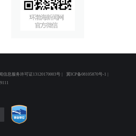
务许可证13120170003号 |
冀ICP备08105870号-1
|
111