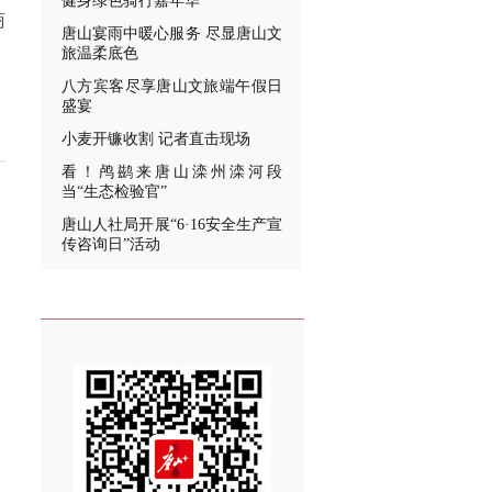
健身绿色骑行嘉年华
商
唐山宴雨中暖心服务 尽显唐山文
旅温柔底色
八方宾客尽享唐山文旅端午假日
盛宴
小麦开镰收割 记者直击现场
看！鸬鹚来唐山滦州滦河段
当“生态检验官”
唐山人社局开展“6·16安全生产宣
传咨询日”活动