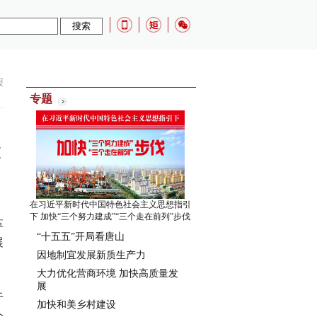
报
专题
在习近平新时代中国特色社会主义思想指引
下 加快“三个努力建成”“三个走在前列”步伐
革
“十五五”开局看唐山
展
因地制宜发展新质生产力
大力优化营商环境 加快高质量发
展
于
加快和美乡村建设
个