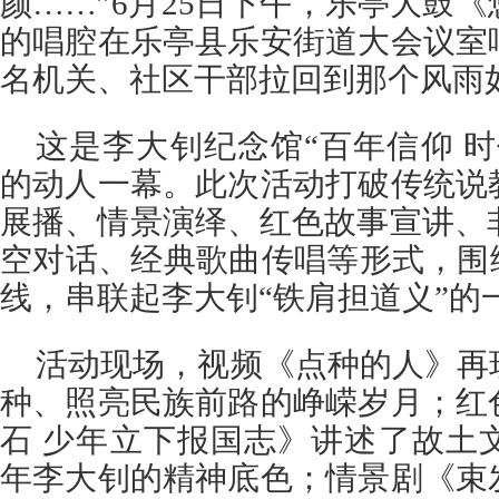
颜……”6月25日下午，乐亭大鼓
的唱腔在乐亭县乐安街道大会议室
名机关、社区干部拉回到那个风雨
这是李大钊纪念馆“百年信仰 
的动人一幕。此次活动打破传统说
展播、情景演绎、红色故事宣讲、
空对话、经典歌曲传唱等形式，围
线，串联起李大钊“铁肩担道义”的
活动现场，视频《点种的人》再
种、照亮民族前路的峥嵘岁月；红
石 少年立下报国志》讲述了故土
年李大钊的精神底色；情景剧《束