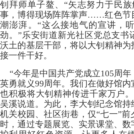
钊拜师单子鳌、“矢志努力于民族
事，博得现场阵阵掌声……红色节
潮澎湃。“这么接地气的宣讲，
劲。”乐安街道新光社区党总支书
沃土的基层干部，将以大钊精神为
接一件干好。
“今年是中国共产党成立105周
英勇就义99周年。我们在做好馆
也积极将大钊精神传进千家万户。
吴溪说道。为此，李大钊纪念馆持
机关校园、社区街巷，仅“七一”前
时，通过专题展览、实景课堂、数