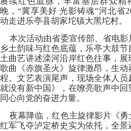
赓续红色血脉，丰富基层群众精神
晚，“冀享美好 光影铸魂”河北省2
动走进乐亭县胡家坨镇大黑坨村。
本次活动由省委宣传部、省电影
乡土韵味与红色底蕴，乐亭大鼓节
土曲艺讲述滦河沿岸红色往事，展
歌曲《赤旗圣火》旋律激昂，生动
程。文艺表演尾声，现场全体人员
就没有新中国》，在嘹亮歌声中回
同心向党的奋进力量。
夜幕降临，红色主旋律影片《勇
红军飞夺泸定桥史实为依托，全景