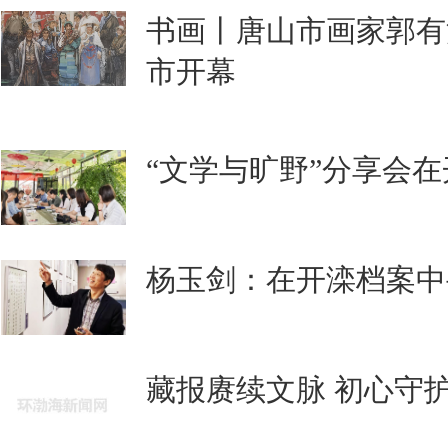
书画丨唐山市画家郭有
市开幕
“文学与旷野”分享会
杨玉剑：在开滦档案中
藏报赓续文脉 初心守