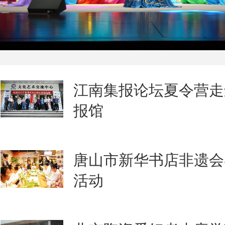
江南集报论坛夏令营走
报馆
唐山市新华书店非遗会
活动