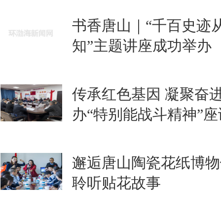
书香唐山｜​“千百史
知”主题讲座成功举办
传承红色基因 凝聚奋
办“特别能战斗精神”
邂逅唐山陶瓷花纸博物
聆听贴花故事