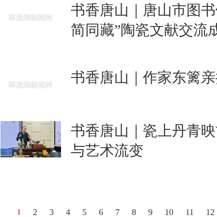
书香唐山｜唐山市图书
简同藏”陶瓷文献交流
书香唐山｜作家东篱亲
书香唐山｜瓷上丹青映
与艺术流变
2
3
4
5
6
7
8
9
10
11
12
1