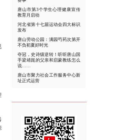
赛事
唐山市第3个学生心理健康宣传
教育月启动
、
河北省第十七届运动会四大标识
发布
唐山劳动公园：满园芍药次第开
不负初夏好时光
规
夺冠，史诗级逆转！听听唐山国
手梁靖崑的父亲和启蒙教练怎么
说……
、
唐山市聚力社会工作服务中心新
址正式运营
理
器
能