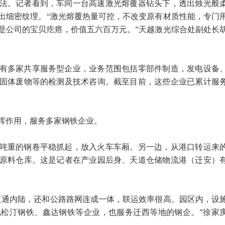
法。记者看到，车间一台高速激光熔覆器钻头下，透出烛光般
出细密纹理。“激光熔覆热量可控，不改变原有材质性能，专门
是公司的宝贝疙瘩，价值五六百万元。”天越激光综合处副处长
有多家共享服务型企业，业务范围包括零部件制造，发电设备
固体废物等的检测及技术咨询。截至目前，这些企业已累计服
挥作用，服务多家钢铁企业。
7吨重的钢卷平稳抓起，放入火车车厢。另一边，从港口转运来
原料仓库。这是记者在产业园后身、天道仓储物流港（迁安）
直通内陆，还和公路路网连成一体，联运效率很高。园区内，设
松汀钢铁、鑫达钢铁等企业，也服务迁西等地的钢企。”徐家