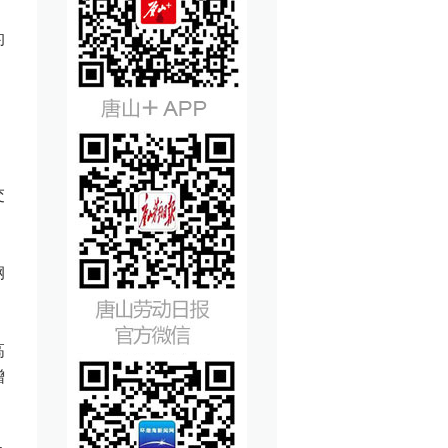
的
，
交
钢
高
增