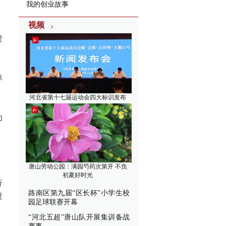
我的创业故事
视频
管
率
河北省第十七届运动会四大标识发布
为
唐山劳动公园：满园芍药次第开 不负
初夏好时光
行
路南区第九届“区长杯”小学生校
喷
园足球联赛开幕
“河北五超”唐山队开展集训备战