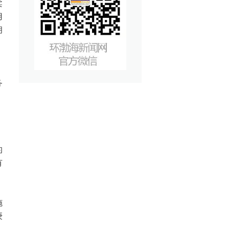
柔
用
胡
、
务
的
有
施
庚