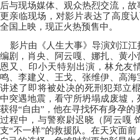
后与现场媒体、观众热烈交流，故
更亲临现场，对影片表达了高度认
全国上映，现正火热预售中。
影片由《人生大事》导演刘江江
编剧，肖央、阿云嘎、娜扎、黄小
恩又、印小天特别出演，林允友
鸣、李建义、王戈、张维伊、高海
讲述了即将被处决的死刑犯郑立棍
中突遇地震，看守所坍塌成废墟，
获得“自由”，他在寻找怀有身孕的
过程中，与警察尉迟晓（阿云嘎 
支“不一样”的救援队。在天灾面