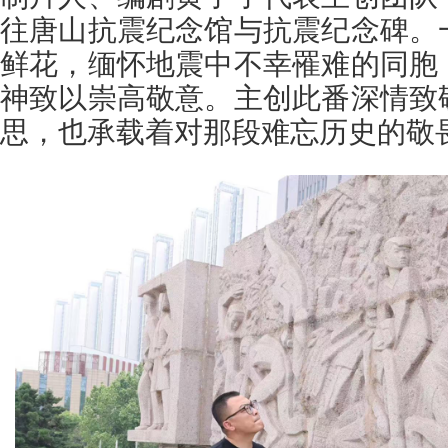
往唐山抗震纪念馆与抗震纪念碑。
鲜花，缅怀地震中不幸罹难的同胞
神致以崇高敬意。主创此番深情致
思，也承载着对那段难忘历史的敬