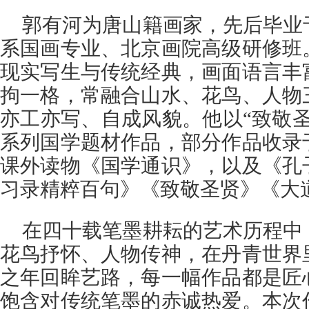
郭有河为唐山籍画家，先后毕业
系国画专业、北京画院高级研修班
现实写生与传统经典，画面语言丰
拘一格，常融合山水、花鸟、人物
亦工亦写、自成风貌。他以“致敬
系列国学题材作品，部分作品收录
课外读物《国学通识》，以及《孔
习录精粹百句》《致敬圣贤》《大
在四十载笔墨耕耘的艺术历程中
花鸟抒怀、人物传神，在丹青世界
之年回眸艺路，每一幅作品都是匠
饱含对传统笔墨的赤诚热爱。本次