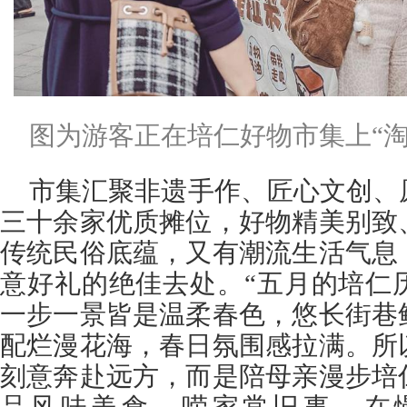
图为游客正在培仁好物市集上“淘
市集汇聚非遗手作、匠心文创、
三十余家优质摊位，好物精美别致
传统民俗底蕴，又有潮流生活气息
意好礼的绝佳去处。“五月的培仁
一步一景皆是温柔春色，悠长街巷
配烂漫花海，春日氛围感拉满。所
刻意奔赴远方，而是陪母亲漫步培