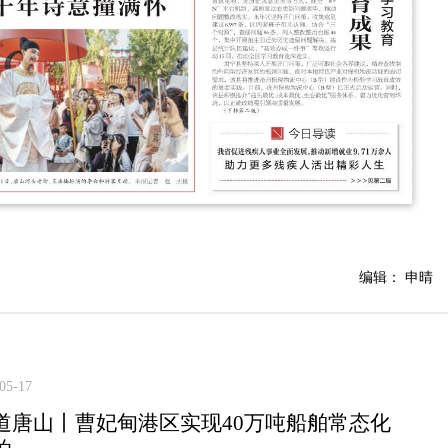
编辑： 申晴
05-17
道唐山丨曹妃甸港区实现40万吨船舶常态化