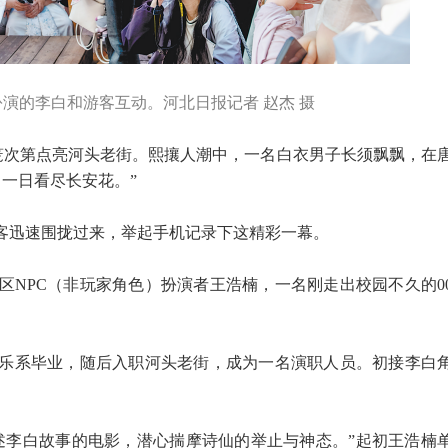
扮演的李白和游客互动。河北日报记者 赵杰 摄
灯笼次第点亮河头老街。熙攘人潮中，一名白衣男子长须飘飘，在
一日看尽长安花。”
游客迅速围拢过来，举起手机记录下这精彩一幕。
区NPC（非玩家角色）扮演者王浩楠，一名刚走出校园不久的0
院音乐系毕业，随后入职河头老街，成为一名演职人员。初接李白
述李白故事的电影，潜心揣摩诗仙的举止与神态。”起初王浩楠