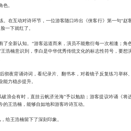
角色。
练。在互动对诗环节，一位游客随口吟出《侠客行》第一句“赵
，脸一下就红了。
有了全新认知。“游客远道而来，演员不能敷衍每一次相逢；角
”王浩楠意识到，李白是中华优秀传统文化的标志性符号，要想
。
后彻夜背诵诗词，看纪录片、翻书本，对着镜子反复练习举杯
业能力稳步提升。
风破浪会有时，直挂云帆济沧海”予以勉励；游客提议吟诵《将
今的王浩楠，能够自如地和游客吟诗互动。
儿，给王浩楠留下了深刻印象。