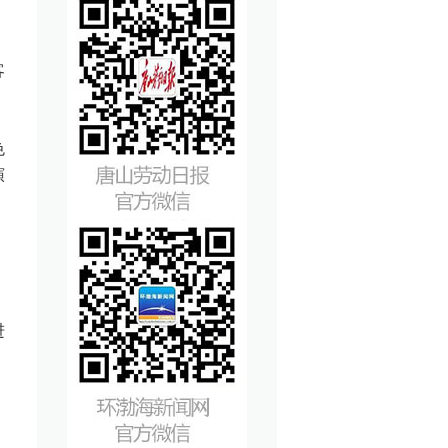
客
色
演
、
进