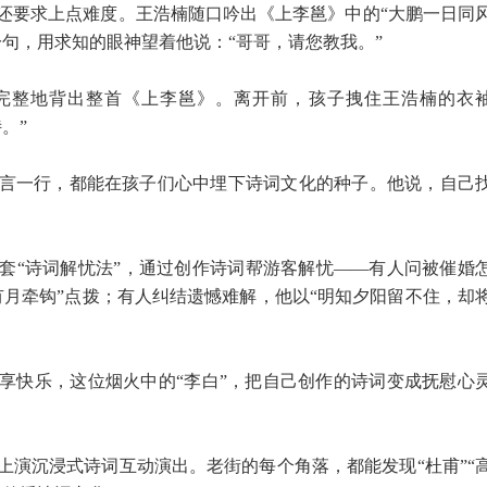
还要求上点难度。王浩楠随口吟出《上李邕》中的“大鹏一日同
句，用求知的眼神望着他说：“哥哥，请您教我。”
完整地背出整首《上李邕》。离开前，孩子拽住王浩楠的衣
。”
言一行，都能在孩子们心中埋下诗词文化的种子。他说，自己
套“诗词解忧法”，通过创作诗词帮游客解忧——有人问被催婚
有月牵钩”点拨；有人纠结遗憾难解，他以“明知夕阳留不住，却
享快乐，这位烟火中的“李白”，把自己创作的诗词变成抚慰心
上演沉浸式诗词互动演出。老街的每个角落，都能发现“杜甫”“