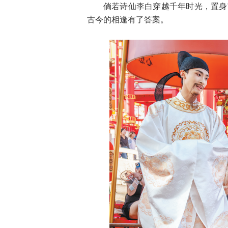
倘若诗仙李白穿越千年时光，置身
古今的相逢有了答案。