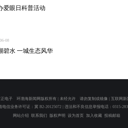
办爱眼日科普活动
06-08
湖碧水 一城生态风华
子 环渤海新闻网版权所有 | 未经允许 请勿复制或镜像 | 互联网新闻信息服
值电信业务许可证：冀 B2-20125072
| 违法和不良信息举报电话：0315-2839
网站介绍
联系我们
版权声明
设为首页
加入收藏
投稿邮箱