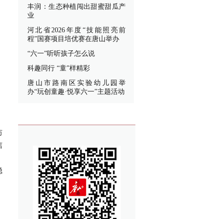
丰润：生态种植闯出甜蜜甜瓜产
业
河北省2026年度“技能照亮前
程”国赛项目培优赛在唐山举办
“六一”听听孩子怎么说
科趣同行 “童”样精彩
唐山市路南区实验幼儿园举
办“玩创童趣·悦享六一”主题活动
防
信
，
稳