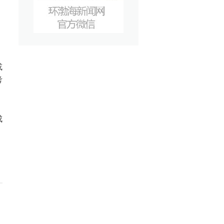
或
考
成