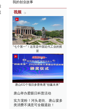
我的创业故事
检
视频
遮
“七个第一”！这里是中国近代工业的摇
篮
唐山632个项目参赛角逐“创赢未来”
唐山举办爱眼日科普活动
实力宠粉！河头老街、唐山宴多
类消费不满意可全额退款！