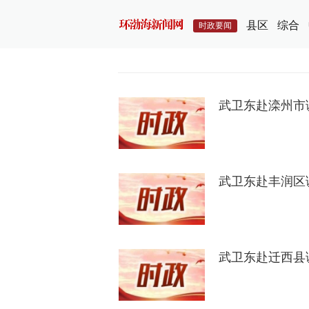
县区
综合
时政要闻
武卫东赴滦州市
武卫东赴丰润区
武卫东赴迁西县