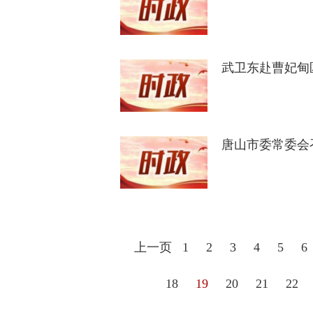
武卫东赴曹妃甸
唐山市委常委会
上一页
1
2
3
4
5
6
18
19
20
21
22